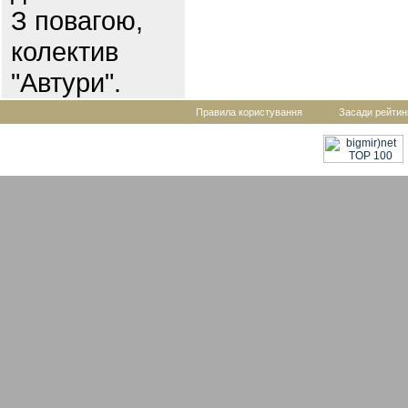
З повагою,
колектив
"Автури".
Правила користування
Засади рейтин