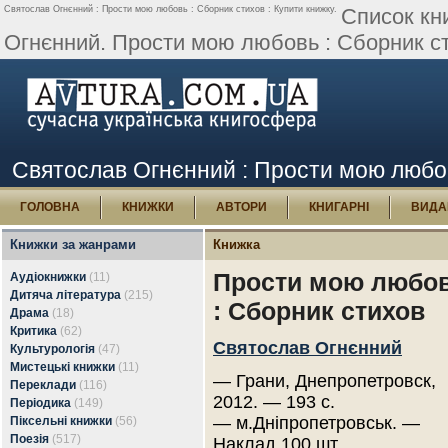
Святослав Огнєнний : Прости мою любовь : Сборник стихов : Купити книжку.
Список кн
Огнєнний. Прости мою любовь : Сборник с
Святослав Огнєнний : Прости мою любов
ГОЛОВНА
КНИЖКИ
АВТОРИ
КНИГАРНІ
ВИДА
Книжки за жанрами
Книжка
Прости мою любо
Аудіокнижки
(11)
Дитяча література
(215)
: Сборник стихов
Драма
(18)
Критика
(62)
Святослав Огнєнний
Культурологія
(47)
Мистецькі книжки
(11)
— Грани, Днепропетровск,
Переклади
(116)
2012. — 193 с.
Періодика
(149)
— м.Дніпропетровськ. —
Піксельні книжки
(56)
Поезія
(517)
Наклад 100 шт.