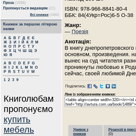
Проза
(1098)
ISBN: 978-966-8841-80-4
Пропонується видавцям
(21)
ББК: 84(4Укр=Рос)6-5 О-38
Всі книжки
(1660)
Книжки за першою літерою
Жанр:
назви
—
Поезія
А
Б
В
Г
Д
Е
Є
Анотація:
Ж
З
И
І
Й
К
Л
М
Н
О
П
Р
С
Т
У
В книгу днепропетровского
Ф
Х
Ц
Ч
Ш
Щ
Э
основном, произведения. н
Ю
Я
вынес на суд читателя раз
A
B
C
D
E
F
G
проникнуты любовью к Роди
H
I
J
K
L
M
N
O
P
R
S
T
U
V
W
сейчас, своей любимой Дн
1
2
3
9
Поділитись:
Лінк із зображенням книжки:
Книголюбам
пропонуємо
купить
мебель
Уривок з
Рецензії в прес
книжки
(0)