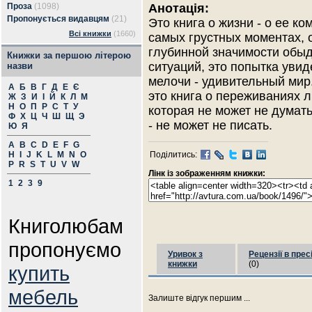
Проза
(1098)
Анотація:
Пропонується видавцям
(21)
Это книга о жизни - о ее ко
Всі книжки
(1660)
самых грустных моментах, 
глубинной значимости обы
Книжки за першою літерою
ситуаций, это попытка увид
назви
мелочи - удивительный мир
А
Б
В
Г
Д
Е
Є
это книга о переживаниях л
Ж
З
И
І
Й
К
Л
М
Н
О
П
Р
С
Т
У
которая не может не думать
Ф
Х
Ц
Ч
Ш
Щ
Э
- не может не писать.
Ю
Я
A
B
C
D
E
F
G
H
I
J
K
L
M
N
O
Поділитись:
P
R
S
T
U
V
W
Лінк із зображенням книжки:
1
2
3
9
Книголюбам
пропонуємо
Уривок з
Рецензії в прес
книжки
(0)
купить
мебель
Залиште відгук першим ...