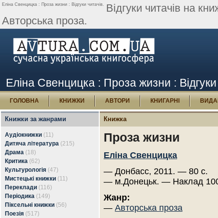
Еліна Свенцицка : Проза жизни : Відгуки читачів.
Відгуки читачів на кн
Авторська проза.
Еліна Свенцицка : Проза жизни : Відгуки
ГОЛОВНА
КНИЖКИ
АВТОРИ
КНИГАРНІ
ВИДА
Книжки за жанрами
Книжка
Проза жизни
Аудіокнижки
(11)
Дитяча література
(215)
Драма
(18)
Еліна Свенцицка
Критика
(62)
Культурологія
(47)
— Донбасс, 2011. — 80 с.
Мистецькі книжки
(11)
— м.Донецьк. — Наклад 100
Переклади
(116)
Періодика
(149)
Жанр:
Піксельні книжки
(56)
—
Авторська проза
Поезія
(517)