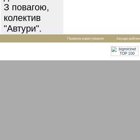
З повагою,
колектив
"Автури".
Правила користування
Засади рейтин