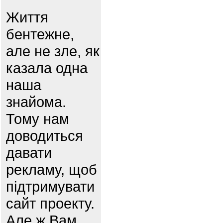
Життя
бентежне,
але не зле, як
казала одна
наша
знайома.
Тому нам
доводиться
давати
рекламу, щоб
підтримувати
сайт проекту.
Але ж Вам