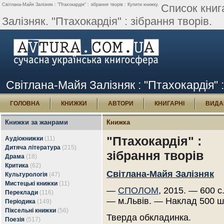
Світлана-Майя Залізняк : "Птахокардія" : зібрання творів : Купити книжку.
Список книг
Залізняк. "Птахокардія" : зібрання творів.
Світлана-Майя Залізняк : "Птахокардія" :
ГОЛОВНА
КНИЖКИ
АВТОРИ
КНИГАРНІ
ВИДА
Книжки за жанрами
Книжка
"Птахокардія" :
Аудіокнижки
(11)
Дитяча література
(215)
зібрання творів
Драма
(18)
Критика
(62)
Світлана-Майя Залізняк
Культурологія
(47)
Мистецькі книжки
(11)
—
СПОЛОМ
, 2015. — 600 с
Переклади
(116)
— м.Львів. — Наклад 500 ш
Періодика
(149)
Піксельні книжки
(56)
Тверда обкладинка.
Поезія
(517)