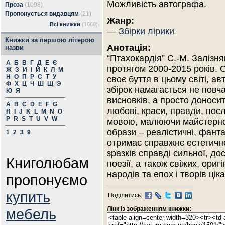
Можливість автографа.
Проза
(1098)
Пропонується видавцям
(21)
Жанр:
Всі книжки
(1660)
—
Збірки лірики
Книжки за першою літерою
Анотація:
назви
“Птахокардія” С.-М. Залізня
А
Б
В
Г
Д
Е
Є
протягом 2000-2015 років.
Ж
З
И
І
Й
К
Л
М
Н
О
П
Р
С
Т
У
своє буття в цьому світі, а
Ф
Х
Ц
Ч
Ш
Щ
Э
збірок намагається не повч
Ю
Я
висновків, а просто доноси
A
B
C
D
E
F
G
любові, краси, правди, по
H
I
J
K
L
M
N
O
P
R
S
T
U
V
W
мовою, малюючи майстерно 
образи – реалістичні, фанта
1
2
3
9
отримає справжнє естетичн
зразків справді сильної, до
Книголюбам
поезії, а також свіжих, ориг
народів та епох і творів цік
пропонуємо
купить
Поділитись:
Лінк із зображенням книжки:
мебель