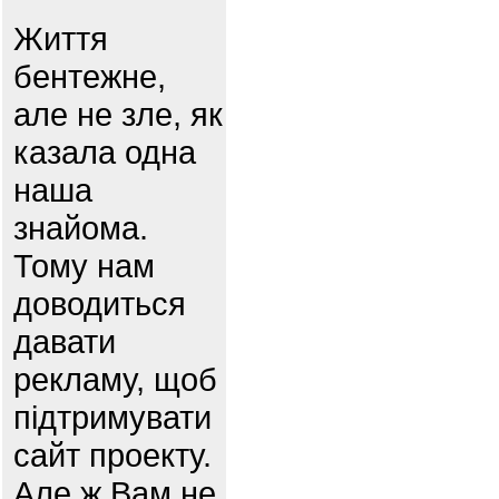
Життя
бентежне,
але не зле, як
казала одна
наша
знайома.
Тому нам
доводиться
давати
рекламу, щоб
підтримувати
сайт проекту.
Але ж Вам не