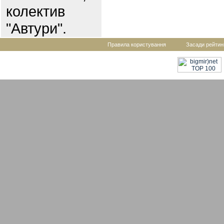
колектив
"Автури".
Правила користування
Засади рейтин