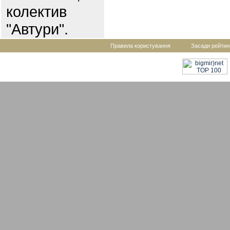
колектив
"Автури".
Правила користування
Засади рейтин