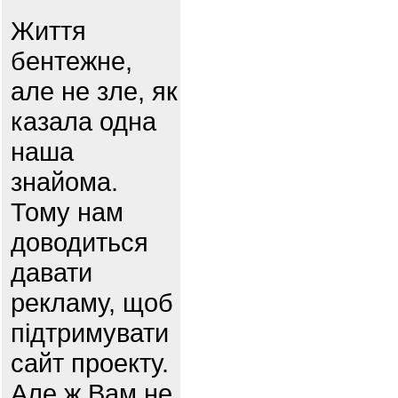
Життя
бентежне,
але не зле, як
казала одна
наша
знайома.
Тому нам
доводиться
давати
рекламу, щоб
підтримувати
сайт проекту.
Але ж Вам не