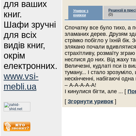
для ваших
Рецензії в прес
Уривок з
книг.
(0)
книжки
Шафи зручні
Спочатку все було тихо, а п
для всіх
зламаних дерев. Друзям зд
стрімко побігло у їхній бік
видів книг,
злякано почали вдивлятися
страхітливу, розмаїту згра
окрім
неслися до них. Від жаху та
електронних.
Величезні, кудлаті пси із 
туману... І стало зрозуміло,
www.vsi-
нескінченні, набігаючі одна
mebli.ua
– А-А-А-А-А!
І кинулися бігти, але
... [
По
[
Згорнути уривок
]