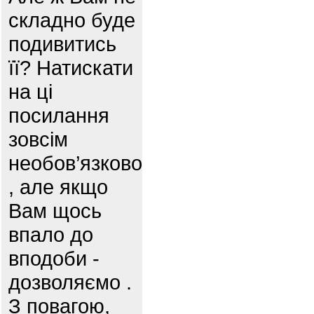
складно буде
подивитись
її? Натискати
на ці
посилання
зовсім
необов’язково
, але якщо
Вам щось
впало до
вподоби -
дозволяємо .
З повагою,