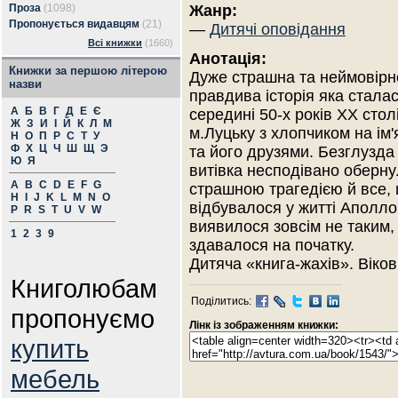
Проза
(1098)
Жанр:
Пропонується видавцям
(21)
—
Дитячі оповідання
Всі книжки
(1660)
Анотація:
Книжки за першою літерою
Дуже страшна та неймовірн
назви
правдива історія яка сталас
А
Б
В
Г
Д
Е
Є
середині 50-х років XX стол
Ж
З
И
І
Й
К
Л
М
м.Луцьку з хлопчиком на ім
Н
О
П
Р
С
Т
У
Ф
Х
Ц
Ч
Ш
Щ
Э
та його друзями. Безглузда
Ю
Я
витівка несподівано оберн
A
B
C
D
E
F
G
страшною трагедією й все,
H
I
J
K
L
M
N
O
відбувалося у житті Аполло
P
R
S
T
U
V
W
виявилося зовсім не таким,
1
2
3
9
здавалося на початку.
Дитяча «книга-жахів». Віко
Книголюбам
Поділитись:
пропонуємо
Лінк із зображенням книжки:
купить
мебель