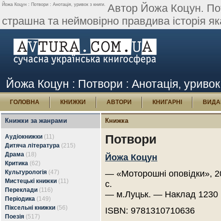
Йожа Коцун : Потвори : Анотація, уривок з книги.
Автор Йожа Коцун. Пот
страшна та неймовірно правдива історія яка 
Йожа Коцун : Потвори : Анотація, уривок
ГОЛОВНА
КНИЖКИ
АВТОРИ
КНИГАРНІ
ВИДА
Книжки за жанрами
Книжка
Потвори
Аудіокнижки
(11)
Дитяча література
(215)
Драма
(18)
Йожа Коцун
Критика
(62)
Культурологія
(47)
— «Моторошні оповідки», 2
Мистецькі книжки
(11)
с.
Переклади
(116)
— м.Луцьк. — Наклад 1230 
Періодика
(149)
Піксельні книжки
(56)
ISBN: 9781310710636
Поезія
(517)