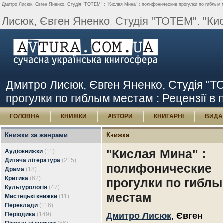
Дмитро Лисюк, Євген Яненко, Студія "ТОТЕМ" : "Кислая Мина" : полифонические прогулки по гиблым ме
Лисюк, Євген Яненко, Студія "ТОТЕМ". "Кис
Дмитро Лисюк, Євген Яненко, Студія "Т
прогулки по гиблым местам : Рецензії в 
ГОЛОВНА
КНИЖКИ
АВТОРИ
КНИГАРНІ
ВИДА
Книжки за жанрами
Книжка
"Кислая Мина" :
Аудіокнижки
(11)
Дитяча література
(215)
полифонические
Драма
(18)
Критика
(62)
прогулки по гибл
Культурологія
(47)
местам
Мистецькі книжки
(11)
Переклади
(116)
Періодика
(149)
Дмитро Лисюк
,
Євген