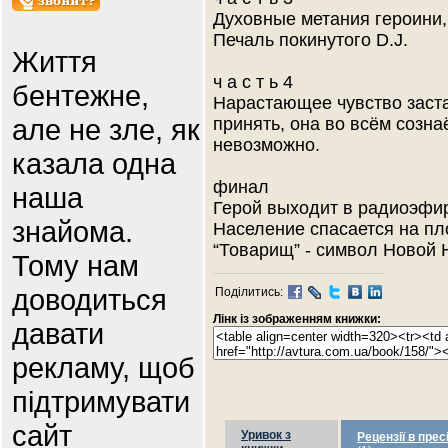
Духовные метания героини,
Печаль покинутого D.J.
Життя
ч а с т ь 4
бентежне,
Нарастающее чувство застав
але не зле, як
принять, она во всём созна
невозможно.
казала одна
финал
наша
Герой выходит в радиоэфир
знайома.
Население спасается на пл
“Товарищ” - символ Новой
Тому нам
доводиться
Поділитись:
Лінк із зображенням книжки:
давати
рекламу, щоб
підтримувати
сайт
Уривок з
Рецензії в прес