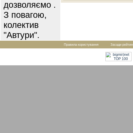
дозволяємо .
З повагою,
колектив
"Автури".
Правила користування
Засади рейтин