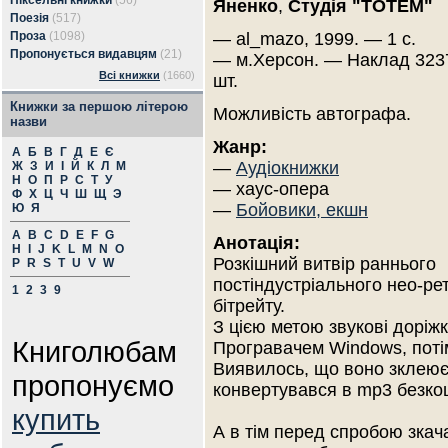
Піксельні книжки
(56)
Яненко
,
Студія "ТОТЕМ"
Поезія
(517)
Проза
(1098)
— al_mazo, 1999. — 1 с.
Пропонується видавцям
(21)
— м.Херсон. — Наклад 323
Всі книжки
(1660)
шт.
Книжки за першою літерою
Можливість автографа.
назви
Жанр:
А
Б
В
Г
Д
Е
Є
—
Аудіокнижки
Ж
З
И
І
Й
К
Л
М
Н
О
П
Р
С
Т
У
— хаус-опера
Ф
Х
Ц
Ч
Ш
Щ
Э
—
Бойовики, екшн
Ю
Я
A
B
C
D
E
F
G
Анотація:
H
I
J
K
L
M
N
O
Розкішний витвір раннього
P
R
S
T
U
V
W
постіндустріального нео-ре
1
2
3
9
бітрейту.
З цією метою звукові доріж
Книголюбам
Програвачем Windows, потім
Виявилось, що воно зклеюєт
пропонуємо
конвертувався в mp3 безкош
купить
А в тім перед спробою зкач