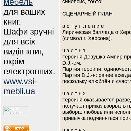
мебель
синопсис, тобто:
для ваших
СЦЕНАРНЫЙ ПЛАН
книг.
в с т у п л е н и е
Шафи зручні
Лирическая баллада о Херс
(символ г. Херсона).
для всіх
видів книг,
ч а с т ь 1
Героиня Девушка Ампир при
окрім
D.J.-ем.
Партия героини: одиночест
електронних.
Партия D.J.-я: ранее всегд
www.vsi-
поскольку влюблён и счаст
mebli.ua
ч а с т ь 2
Героиня оказывается разве
получает приказ взорвать 
выбора: любовь или испол
привычка подчиняться прик
ч а с т ь 3