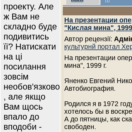
книжки
(1)
проекту. Але
ж Вам не
На презентации опе
складно буде
"Кислая мина", 1999 
подивитись
Автор рецензії:
Адмі
її? Натискати
культурнй портал Х
на ці
На презентации опер
посилання
мина", 1999 г.
зовсім
Яненко Евгений Ник
необов’язково
Автобиография.
, але якщо
Родился я в 1972 год
Вам щось
хотелось бы в воскре
впало до
А до пятницы, как ск
вподоби -
свободен.