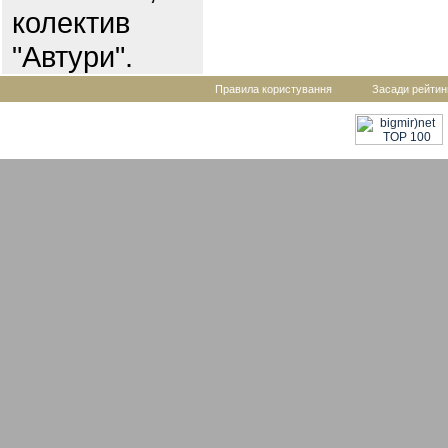
колектив
"Автури".
Правила користування
Засади рейтин