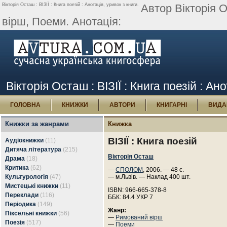
Вікторія Осташ : ВІЗІЇ : Книга поезій : Анотація, уривок з книги.
Автор Вікторія О
вірш, Поеми. Анотація:
Вікторія Осташ : ВІЗІЇ : Книга поезій : Ан
ГОЛОВНА
КНИЖКИ
АВТОРИ
КНИГАРНІ
ВИДА
Книжки за жанрами
Книжка
ВІЗІЇ : Книга поезій
Аудіокнижки
(11)
Дитяча література
(215)
Вікторія Осташ
Драма
(18)
Критика
(62)
—
СПОЛОМ
, 2006. — 48 с.
Культурологія
(47)
— м.Львів. — Наклад 400 шт.
Мистецькі книжки
(11)
ISBN: 966-665-378-8
Переклади
(116)
ББК: 84.4 УКР 7
Періодика
(149)
Жанр:
Піксельні книжки
(56)
—
Римований вірш
Поезія
(517)
—
Поеми