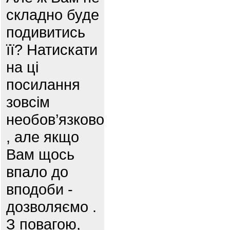
складно буде
подивитись
її? Натискати
на ці
посилання
зовсім
необов’язково
, але якщо
Вам щось
впало до
вподоби -
дозволяємо .
З повагою,