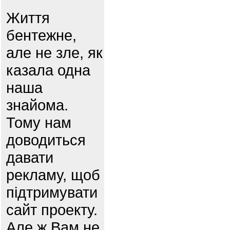
Життя
бентежне,
але не зле, як
казала одна
наша
знайома.
Тому нам
доводиться
давати
рекламу, щоб
підтримувати
сайт проекту.
Але ж Вам не