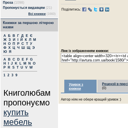
Проза
(1098)
Пропонується видавцям
(21)
Поділитись:
Всі книжки
(1660)
Книжки за першою літерою
назви
А
Б
В
Г
Д
Е
Є
Ж
З
И
І
Й
К
Л
М
Н
О
П
Р
С
Т
У
Ф
Х
Ц
Ч
Ш
Щ
Э
Лінк із зображенням книжки:
Ю
Я
A
B
C
D
E
F
G
H
I
J
K
L
M
N
O
P
R
S
T
U
V
W
1
2
3
9
Рецензії в прес
Уривок з
(0)
книжки
Книголюбам
Автор ніяк не обере кращий уривок :)
пропонуємо
купить
мебель