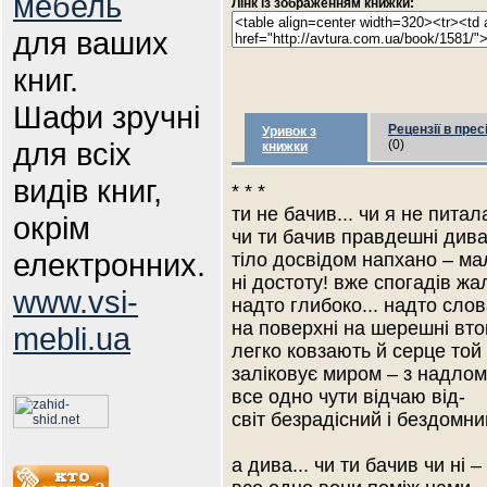
мебель
Лінк із зображенням книжки:
для ваших
книг.
Шафи зручні
Рецензії в прес
Уривок з
для всіх
(0)
книжки
видів книг,
* * *
ти не бачив... чи я не питал
окрім
чи ти бачив правдешні див
електронних.
тіло досвідом напхано – ма
ні достоту! вже спогадів жа
www.vsi-
надто глибоко... надто сло
на поверхні на шерешні вт
mebli.ua
легко ковзають й серце той
заліковує миром – з надлом
все одно чути відчаю від-
світ безрадісний і бездомний
а дива... чи ти бачив чи ні –