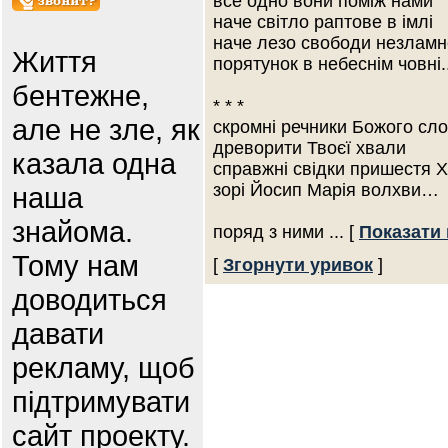
все одно вони поміж нами
наче світло раптове в імлі
наче лезо свободи незламн
Життя
порятунок в небеснім човні..
бентежне,
* * *
але не зле, як
скромні речники Божого сл
древорити Твоєї хвали
казала одна
справжні свідки пришестя Х
зорі Йосип Марія волхви…
наша
знайома.
поряд з ними
... [
Показати 
Тому нам
[
Згорнути уривок
]
доводиться
давати
рекламу, щоб
підтримувати
сайт проекту.