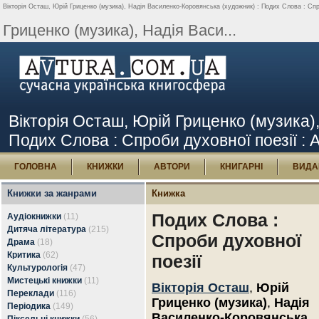
Вікторія Осташ, Юрій Гриценко (музика), Надія Василенко-Коровянська (художник) : Подих Слова : Спро
Гриценко (музика), Надія Васи...
Вікторія Осташ, Юрій Гриценко (музика)
Подих Слова : Спроби духовної поезії : А
ГОЛОВНА
КНИЖКИ
АВТОРИ
КНИГАРНІ
ВИДА
Книжки за жанрами
Книжка
Подих Слова :
Аудіокнижки
(11)
Дитяча література
(215)
Спроби духовної
Драма
(18)
Критика
(62)
поезії
Культурологія
(47)
Мистецькі книжки
(11)
Вікторія Осташ
,
Юрій
Переклади
(116)
Гриценко (музика)
,
Надія
Періодика
(149)
Василенко-Коровянська