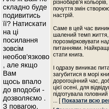
різнобарв’я кольорів
складно буде
почуття змін створю
подивитись
настрій.
її? Натискати
Саме в цей час вини
на ці
шалений темп життя, 
посилання
порозмірковувати на
зовсім
питаннями. Найкращи
стати книга.
необов’язково
, але якщо
І одразу виникає пит
Вам
загубитися в морі кн
щось впало
дорогоцінний час, доб
цієї осені, для відві
до вподоби -
підготувала головний
дозволяємо .
... [
Показати всю ре
З повагою,