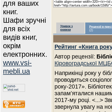
для ваших
книг.
Шафи зручні
для всіх
Уривок з
Рецензії в прес
книжки
(2)
видів книг,
окрім
Рейтинг «Книга року
електронних.
Автор рецензії:
Біблі
www.vsi-
Кіровоградської МЦ
mebli.ua
Наприкінці року у біб
проводиться соціолог
року-2017». Бібліотек
запам’яталися нашим
2017-му році. <...> З
звернула увагу на нов