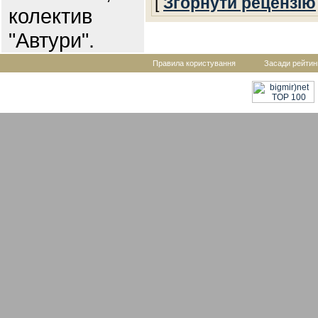
[
Згорнути рецензію
колектив
"Автури".
Правила користування
Засади рейтин