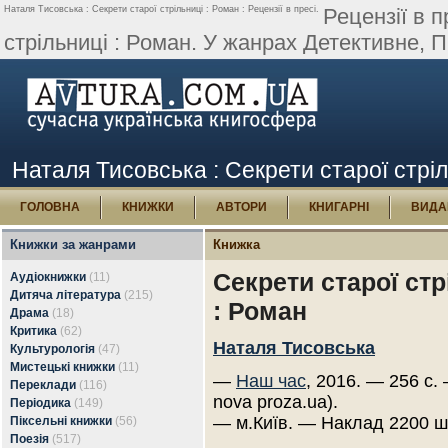
Наталя Тисовська : Секрети старої стрільниці : Роман : Рецензії в пресі.
Рецензії в 
стрільниці : Роман. У жанрах Детективне, П
Наталя Тисовська : Секрети старої стріль
ГОЛОВНА
КНИЖКИ
АВТОРИ
КНИГАРНІ
ВИДА
Книжки за жанрами
Книжка
Секрети старої стр
Аудіокнижки
(11)
Дитяча література
(215)
: Роман
Драма
(18)
Критика
(62)
Наталя Тисовська
Культурологія
(47)
Мистецькі книжки
(11)
—
Наш час
, 2016. — 256 с.
Переклади
(116)
nova proza.ua).
Періодика
(149)
— м.Київ. — Наклад 2200 ш
Піксельні книжки
(56)
Поезія
(517)