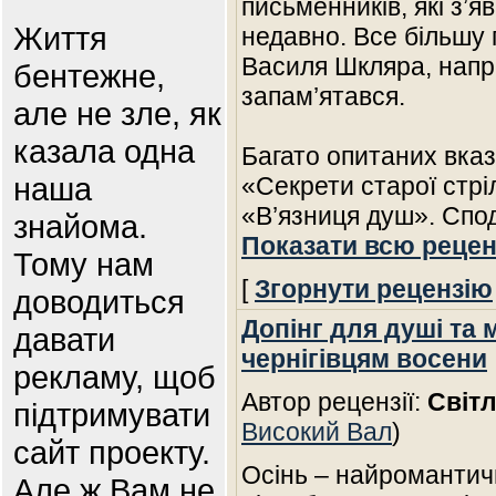
письменників, які з’я
Життя
недавно. Все більшу 
Василя Шкляра, напр
бентежне,
запам’ятався.
але не зле, як
казала одна
Багато опитаних вказ
наша
«Секрети старої стрі
«В’язниця душ». Спод
знайома.
Показати всю рецен
Тому нам
[
Згорнути рецензію
доводиться
Допінг для душі та 
давати
чернігівцям восени
рекламу, щоб
Автор рецензії:
Світ
підтримувати
Високий Вал
)
сайт проекту.
Осінь – найромантичн
Але ж Вам не