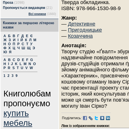
Тверда обкладинка.
Проза
(1098)
ISBN: 978-966-1530-98-9
Пропонується видавцям
(21)
Всі книжки
(1660)
Жанр:
Книжки за першою літерою
—
Детективне
назви
—
Пригодницьке
—
Козаччина
А
Б
В
Г
Д
Е
Є
Ж
З
И
І
Й
К
Л
М
Н
О
П
Р
С
Т
У
Анотація:
Ф
Х
Ц
Ч
Ш
Щ
Э
Творчу студію «Ґвалт» збу
Ю
Я
надзвичайне повідомлення
A
B
C
D
E
F
G
друзів-студійців отримали ґ
H
I
J
K
L
M
N
O
P
R
S
T
U
V
W
зйомку анімаційного фільму
«Характерник», присвячено
1
2
3
9
кошовому отаману Івану Сір
час презентації проекту ст
Книголюбам
історик, який консультував
може ця смерть бути пов’яз
пропонуємо
могилу Іван Сірко?
купить
Поділитись:
мебель
Лінк із зображенням книжки: