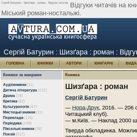
Сергій Батурин : Шизґара : роман : Відгуки читачів.
Відгуки читачів на к
Міський роман-ностальжі.
Сергій Батурин : Шизґара : роман : Відгу
ГОЛОВНА
КНИЖКИ
АВТОРИ
КНИГАРНІ
ВИДА
Книжки за жанрами
Книжка
Шизґара : роман
Аудіокнижки
(11)
Дитяча література
(215)
Драма
(18)
Сергій Батурин
Критика
(62)
Культурологія
(47)
—
Нора-Друк
, 2016. — 206 
Мистецькі книжки
(11)
Читацький клуб).
Переклади
(116)
— м.Київ. — Наклад 2000 ш
Періодика
(149)
Піксельні книжки
(56)
Тверда обкладинка. Можлив
Поезія
(517)