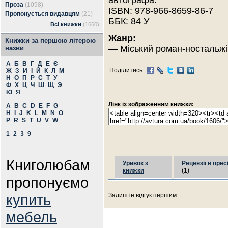
автографа.
Проза
(1098)
ISBN: 978-966-8659-86-7
Пропонується видавцям
(21)
ББК: 84 У
Всі книжки
(1660)
Жанр:
Книжки за першою літерою
— Міський роман-ностальжі
назви
А
Б
В
Г
Д
Е
Є
Поділитись:
Ж
З
И
І
Й
К
Л
М
Н
О
П
Р
С
Т
У
Ф
Х
Ц
Ч
Ш
Щ
Э
Ю
Я
Лінк із зображенням книжки:
A
B
C
D
E
F
G
H
I
J
K
L
M
N
O
P
R
S
T
U
V
W
1
2
3
9
Книголюбам
Уривок з
Рецензії в прес
книжки
(1)
пропонуємо
купить
Залиште відгук першим ...
мебель