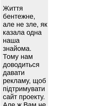
Життя
бентежне,
але не зле, як
казала одна
наша
знайома.
Тому нам
доводиться
давати
рекламу, щоб
підтримувати
сайт проекту.
Але ж Вам не