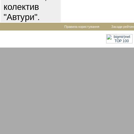
колектив
"Автури".
Правила користування
Засади рейтин