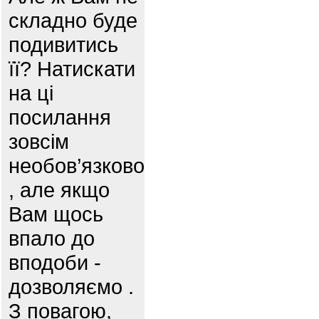
складно буде
подивитись
її? Натискати
на ці
посилання
зовсім
необов’язково
, але якщо
Вам щось
впало до
вподоби -
дозволяємо .
З повагою,