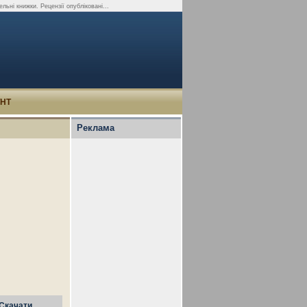
ельні книжки. Рецензії опубліковані...
УНТ
Реклама
Скачати