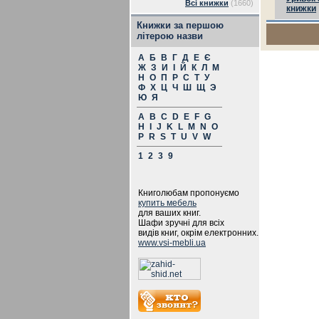
Всі книжки
(1660)
книжки
Книжки за першою
літерою назви
А
Б
В
Г
Д
Е
Є
Ж
З
И
І
Й
К
Л
М
Н
О
П
Р
С
Т
У
Ф
Х
Ц
Ч
Ш
Щ
Э
Ю
Я
A
B
C
D
E
F
G
H
I
J
K
L
M
N
O
P
R
S
T
U
V
W
1
2
3
9
Книголюбам пропонуємо
купить мебель
для ваших книг.
Шафи зручні для всіх
видів книг, окрім електронних.
www.vsi-mebli.ua