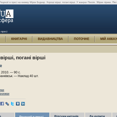
Рецензії в пресі на книжку Мірек Боднар. Хороші вірші, погані вірші. У жанрах Поезія, Збірки лірики, Пікс
 пресі
И
КНИГАРНІ
ВИДАВНИЦТВА
ПОТОЧНЕ
МІЙ АККА
вірші, погані вірші
ар
2010. — 90 с.
анківськ. — Наклад 40 шт.
ики
 книжки
з
Відгуки читачів
Де купити