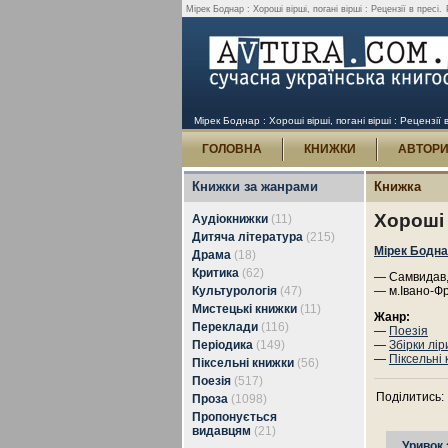
Мірек Боднар : Хороші вірші, погані вірші : Рецензії в пресі.
Мірек Боднар : Хороші вірші, погані вірші : Рецензії в
ГОЛОВНА
КНИЖКИ
АВТОР
Книжки за жанрами
Книжка
Хороші 
Аудіокнижки
(11)
Дитяча література
(215)
Мірек Бодн
Драма
(18)
Критика
(62)
— Самвидав, 
Культурологія
(47)
— м.Івано-Фр
Мистецькі книжки
(11)
Жанр:
Переклади
(116)
—
Поезія
Періодика
(149)
—
Збірки лір
—
Піксельні
Піксельні книжки
(56)
Поезія
(517)
Поділитись:
Проза
(1098)
Пропонується
видавцям
(21)
Уривок 