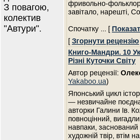
фривольно-фольклорн
З повагою,
завітало, нарешті, С
колектив
"Автури".
Спочатку
... [
Показат
[
Згорнути рецензію
Книго-Мандри. 10 У
Різні Куточки Світу
Автор рецензії:
Олек
Yakaboo.ua
)
Японський цикл історі
— незвичайне поєднан
авторки Галини Ів. Ко
повноцінний, вигадл
навпаки, заснований
художній твір, втім н