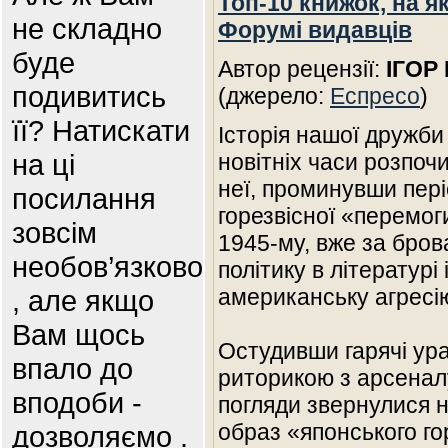
Топ-10 книжок, на я
не складно
Форумі видавців
буде
Автор рецензії:
ІГОР
подивитись
(джерело:
Еспресо
)
її? Натискати
Історія нашої дружби
на ці
новітніх часи розпоч
неї, проминувши пері
посилання
горезвісної «перемог
зовсім
1945-му, вже за бро
необов’язково
політику в літературі
, але якщо
американську агресі
Вам щось
Остудивши гарячі ур
впало до
риторикою з арсеналу
вподоби -
погляди звернулися н
образ «японського го
дозволяємо .