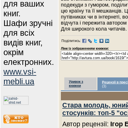
для ваших
подекуди з гумором, поділи
цю країну та її мешканців. 
книг.
путівниках чи в інтернеті, 
Шафи зручні
відчута і пережита автором 
Для широкого кола читачів.
для всіх
видів книг,
Поділитись:
Лінк із зображенням книжки:
окрім
електронних.
www.vsi-
mebli.ua
Уривок з
Рецензії в прес
книжки
(3)
Стара молодь, юний
стосунків: топ-5 "ос
Автор рецензії:
Ігор