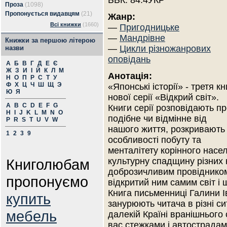
ББК: 84.4УКР
Проза
(1098)
Пропонується видавцям
(21)
Жанр:
Всі книжки
(1660)
—
Пригодницьке
—
Мандрівне
Книжки за першою літерою
—
Цикли різножанрових
назви
оповідань
А
Б
В
Г
Д
Е
Є
Ж
З
И
І
Й
К
Л
М
Анотація:
Н
О
П
Р
С
Т
У
Ф
Х
Ц
Ч
Ш
Щ
Э
«Японські історії» - третя кн
Ю
Я
нової серії «Відкрий світ».
A
B
C
D
E
F
G
Книги серії розповідають п
H
I
J
K
L
M
N
O
подібне чи відмінне від
P
R
S
T
U
V
W
нашого життя, розкривають
1
2
3
9
особливості побуту та
менталітету корінного насел
Книголюбам
культурну спадщину різних к
доброзичливим провідником-
пропонуємо
відкритий ним самим світ і
Книга письменниці Галини Ів
купить
занурюють читача в різні си
мебель
далекій Країні вранішнього
вас стежками і автострадами