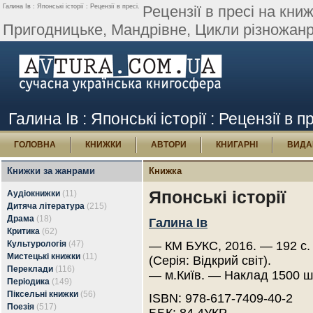
Галина Ів : Японські історії : Рецензії в пресі.
Рецензії в пресі на книж
Пригодницьке, Мандрівне, Цикли різножанро
Галина Ів : Японські історії : Рецензії в п
ГОЛОВНА
КНИЖКИ
АВТОРИ
КНИГАРНІ
ВИДА
Книжки за жанрами
Книжка
Японські історії
Аудіокнижки
(11)
Дитяча література
(215)
Драма
(18)
Галина Ів
Критика
(62)
Культурологія
(47)
— КМ БУКС, 2016. — 192 с
Мистецькі книжки
(11)
(Серія: Відкрий світ).
Переклади
(116)
— м.Київ. — Наклад 1500 ш
Періодика
(149)
Піксельні книжки
(56)
ISBN: 978-617-7409-40-2
Поезія
(517)