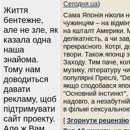
Сегодня.ua
)
Життя
Сама Японія ніколи н
бентежне,
чужинцям – на відміну
але не зле, як
на кшталт Америки. 
казала одна
делікатність, а чи за
прекрасного. Котрі, д
наша
твори. Також японці 
знайома.
Заходу. Тим паче, ко
Тому нам
музику, літературу чи
популярні Преслі, "De
доводиться
якщо сподобався япо
давати
"Основний інстинкт", 
рекламу, щоб
надовго, а незабутній
підтримувати
в фільмі сексуально
сайт проекту.
[
Згорнути рецензію
Але ж Вам