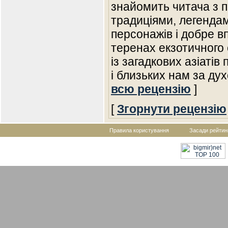
знайомить читача з 
традиціями, легендам
персонажів і добре вп
теренах екзотичного 
із загадкових азіаті
і близьких нам за ду
всю рецензію
]
[
Згорнути рецензію
Правила користування
Засади рейтин