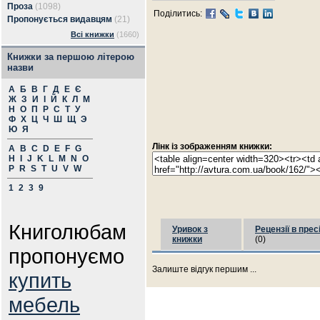
Проза
(1098)
Поділитись:
Пропонується видавцям
(21)
Всі книжки
(1660)
Книжки за першою літерою
назви
А
Б
В
Г
Д
Е
Є
Ж
З
И
І
Й
К
Л
М
Н
О
П
Р
С
Т
У
Ф
Х
Ц
Ч
Ш
Щ
Э
Ю
Я
Лінк із зображенням книжки:
A
B
C
D
E
F
G
H
I
J
K
L
M
N
O
P
R
S
T
U
V
W
1
2
3
9
Книголюбам
Уривок з
Рецензії в прес
книжки
(0)
пропонуємо
Залиште відгук першим ...
купить
мебель