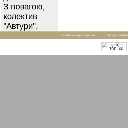
З повагою,
колектив
"Автури".
Правила користування
Засади рейтин