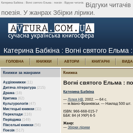
Катерина Бабкіна : Вогні святого Ельма : поезія : Відгуки читачів.
Відгуки читачів
поезія. У жанрах Збірки лірики.
Катерина Бабкіна : Вогні святого Ельма : 
ГОЛОВНА
КНИЖКИ
АВТОРИ
КНИГАРНІ
ВИДА
Книжки за жанрами
Книжка
Вогні святого Ельма : по
Аудіокнижки
(11)
Дитяча література
(215)
Катерина Бабкіна
Драма
(18)
Критика
(62)
—
Лілея НВ
, 2002. — 64 с.
Культурологія
(47)
— м.Івано-Франківськ. — Наклад 500 шт.
Мистецькі книжки
(11)
ISBN: 966-668-015-7
Переклади
(116)
ББК: 84 (4 УКР) 6-5
Періодика
(149)
Жанр:
Піксельні книжки
(56)
—
Збірки лірики
Поезія
(517)