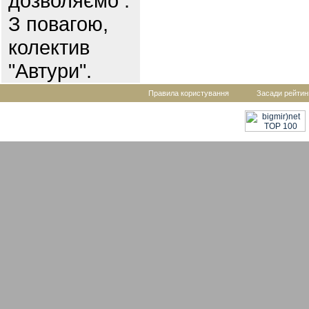
дозволяємо .
З повагою,
колектив
"Автури".
Правила користування
Засади рейтин