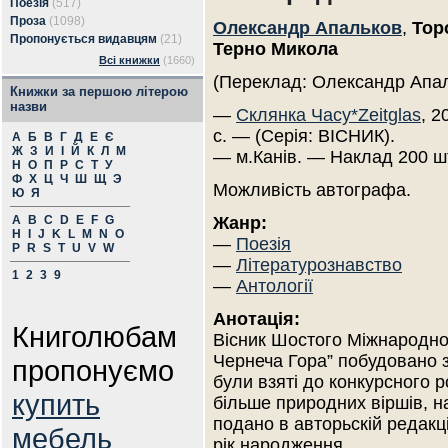
Поезія
(517)
Проза
(1098)
Олександр Апальков
,
Тор
Пропонується видавцям
(21)
Терно Микола
Всі книжки
(1660)
(Переклад: Олександр Апа
Книжки за першою літерою
назви
—
Склянка Часу*Zeitglas
, 2
с. — (Серія: ВІСНИК).
А
Б
В
Г
Д
Е
Є
Ж
З
И
І
Й
К
Л
М
— м.Канів. — Наклад 200 ш
Н
О
П
Р
С
Т
У
Ф
Х
Ц
Ч
Ш
Щ
Э
Можливість автографа.
Ю
Я
A
B
C
D
E
F
G
Жанр:
H
I
J
K
L
M
N
O
—
Поезія
P
R
S
T
U
V
W
—
Літературознавство
1
2
3
9
—
Антології
Анотація:
Книголюбам
Вісник Шостого Міжнародног
Чернеча Гора” побудовано з
пропонуємо
були взяті до конкурсного 
купить
більше природних віршів, н
подано в авторьскій редакці
мебель
рік народження.