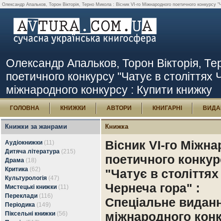
Олександр Апальков, Торон Вікторія, Терно Микола : Вісник VI-го Міжнародного поетичного конкурсу "Ч
Олександр Апальков, Торон Вікторія, Тер
поетичного конкурсу "Чатує в століттях 
міжнародного конкурсу : Купити книжку
ГОЛОВНА
КНИЖКИ
АВТОРИ
КНИГАРНІ
ВИДА
Книжки за жанрами
Книжка
Вісник VI-го Міжн
Аудіокнижки
(11)
Дитяча література
(215)
поетичного конкур
Драма
(18)
Критика
(62)
"Чатує в століттях
Культурологія
(47)
Чернеча гора" :
Мистецькі книжки
(11)
Переклади
(116)
Спеціальне видан
Періодика
(149)
міжнародного кон
Піксельні книжки
(56)