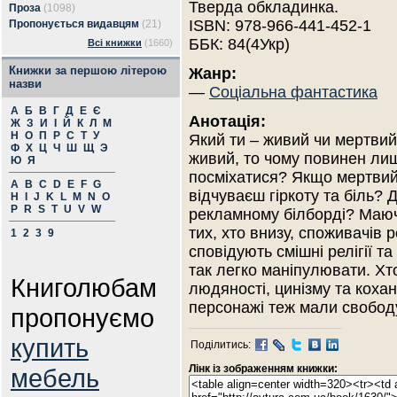
Тверда обкладинка.
Проза
(1098)
ISBN: 978-966-441-452-1
Пропонується видавцям
(21)
ББК: 84(4Укр)
Всі книжки
(1660)
Книжки за першою літерою
Жанр:
назви
—
Соціальна фантастика
А
Б
В
Г
Д
Е
Є
Анотація:
Ж
З
И
І
Й
К
Л
М
Н
О
П
Р
С
Т
У
Який ти – живий чи мертви
Ф
Х
Ц
Ч
Ш
Щ
Э
живий, то чому повинен ли
Ю
Я
посміхатися? Якщо мертвий
A
B
C
D
E
F
G
відчуваєш гіркоту та біль?
H
I
J
K
L
M
N
O
P
R
S
T
U
V
W
рекламному білборді? Маючи
тих, хто внизу, споживачів
1
2
3
9
сповідують смішні релігії 
так легко маніпулювати. Хт
Книголюбам
людяності, цинізму та коха
персонажі теж мали свобод
пропонуємо
купить
Поділитись:
Лінк із зображенням книжки:
мебель