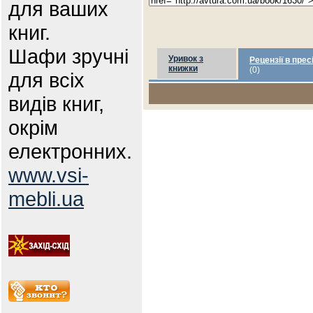
для ваших
книг.
Шафи зручні
Уривок з
Рецензії в прес
книжки
(0)
для всіх
видів книг,
окрім
електронних.
www.vsi-
mebli.ua