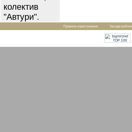
колектив
"Автури".
Правила користування
Засади рейтин