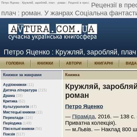
Петро Яценко : Кружляй, заробляй, плач : роман : Рецензії в пресі.
Рецензії в пре
плач : роман. У жанрах Соціальна фантасти
Петро Яценко : Кружляй, заробляй, плач :
ГОЛОВНА
КНИЖКИ
АВТОРИ
КНИГАРНІ
ВИДА
Книжки за жанрами
Книжка
Кружляй, заробляй,
Аудіокнижки
(11)
Дитяча література
(215)
роман
Драма
(18)
Критика
(62)
Петро Яценко
Культурологія
(47)
Мистецькі книжки
(11)
—
Піраміда
, 2016. — 138 с.
Переклади
(116)
Приватна колекція).
Періодика
(149)
— м.Львів. — Наклад 800 ш
Піксельні книжки
(56)
Поезія
(517)