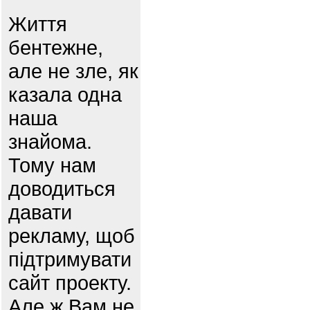
Життя
бентежне,
але не зле, як
казала одна
наша
знайома.
Тому нам
доводиться
давати
рекламу, щоб
підтримувати
сайт проекту.
Але ж Вам не