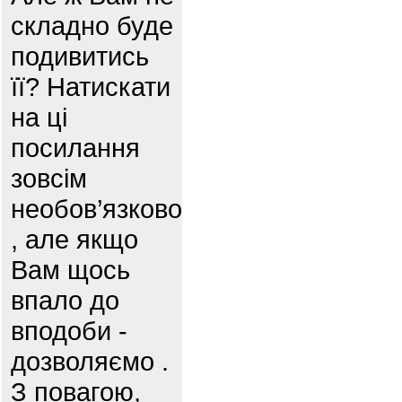
складно буде
подивитись
її? Натискати
на ці
посилання
зовсім
необов’язково
, але якщо
Вам щось
впало до
вподоби -
дозволяємо .
З повагою,