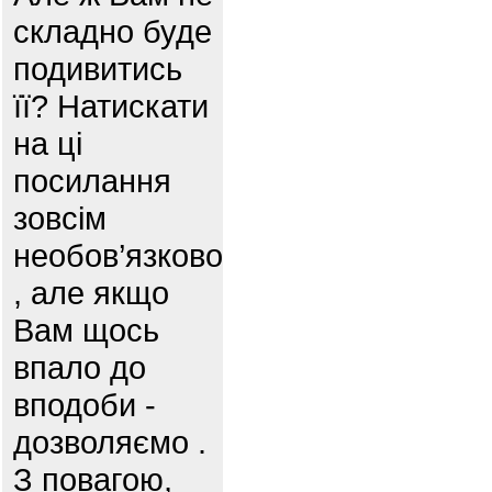
складно буде
подивитись
її? Натискати
на ці
посилання
зовсім
необов’язково
, але якщо
Вам щось
впало до
вподоби -
дозволяємо .
З повагою,