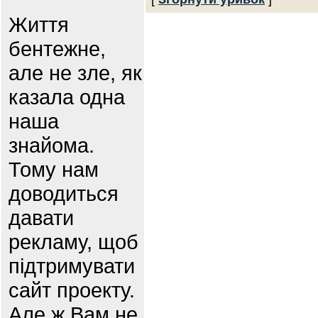
Життя
бентежне,
але не зле, як
казала одна
наша
знайома.
Тому нам
доводиться
давати
рекламу, щоб
підтримувати
сайт проекту.
Але ж Вам не