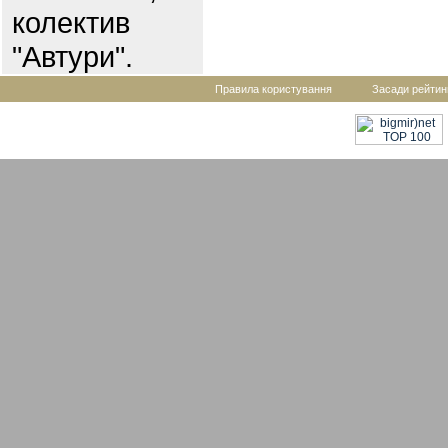
колектив
"Автури".
Правила користування
Засади рейтин