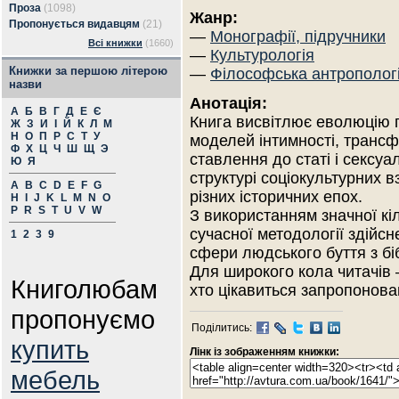
Проза
(1098)
Жанр:
Пропонується видавцям
(21)
—
Монографії, підручники
Всі книжки
(1660)
—
Культурологія
Книжки за першою літерою
—
Філософська антрополог
назви
Анотація:
А
Б
В
Г
Д
Е
Є
Книга висвітлює еволюцію
Ж
З
И
І
Й
К
Л
М
Н
О
П
Р
С
Т
У
моделей інтимності, транс
Ф
Х
Ц
Ч
Ш
Щ
Э
ставлення до статі і сексуал
Ю
Я
структурі соціокультурних в
A
B
C
D
E
F
G
різних історичних епох.
H
I
J
K
L
M
N
O
P
R
S
T
U
V
W
З використанням значної кіл
сучасної методології здійсн
1
2
3
9
сфери людського буття з біб
Для широкого кола читачів –
Книголюбам
хто цікавиться запропонов
пропонуємо
Поділитись:
купить
Лінк із зображенням книжки:
мебель