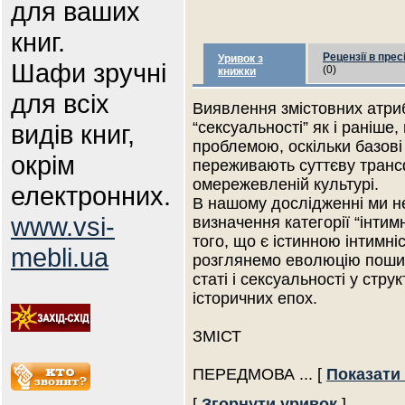
для ваших
книг.
Рецензії в прес
Уривок з
Шафи зручні
(0)
книжки
для всіх
Виявлення змістовних атрибу
“сексуальності” як і раніш
видів книг,
проблемою, оскільки базові
окрім
переживають суттєву транс
омережевленій культурі.
електронних.
В нашому дослідженні ми н
www.vsi-
визначення категорії “інти
того, що є істинною інтимніс
mebli.ua
розглянемо еволюцію пошир
статі і сексуальності у стру
історичних епох.
ЗМІСТ
ПЕРЕДМОВА
... [
Показати
[
Згорнути уривок
]