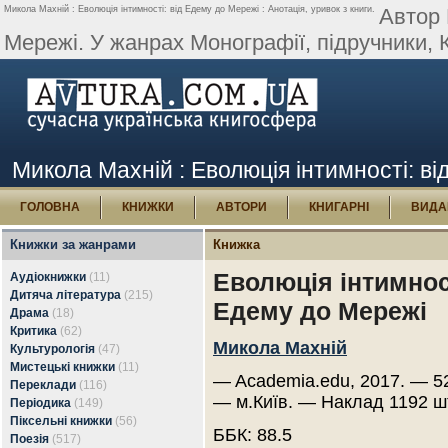
Микола Махній : Еволюція інтимності: від Едему до Мережі : Анотація, уривок з книги.
Автор 
Мережі. У жанрах Монографії, підручники, К
Микола Махній : Еволюція інтимності: ві
ГОЛОВНА
КНИЖКИ
АВТОРИ
КНИГАРНІ
ВИДА
Книжки за жанрами
Книжка
Еволюція інтимност
Аудіокнижки
(11)
Дитяча література
(215)
Едему до Мережі
Драма
(18)
Критика
(62)
Микола Махній
Культурологія
(47)
Мистецькі книжки
(11)
— Academia.edu, 2017. — 52
Переклади
(116)
— м.Київ. — Наклад 1192 ш
Періодика
(149)
Піксельні книжки
(56)
ББК: 88.5
Поезія
(517)