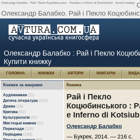
Олександр Балабко : Рай і Пекло Коцюбинського : Paradiso e Inferno di Kotsiubinski : Купити книжку.
Олександр Балабко. Рай і Пекло Коцюбинсько
Олександр Балабко : Рай і Пекло Коцюбинс
Купити книжку
ГОЛОВНА
КНИЖКИ
АВТОРИ
КНИГАРНІ
ВИДА
Книжки за жанрами
Книжка
Рай і Пекло
Аудіокнижки
(11)
Дитяча література
(215)
Коцюбинського : P
Драма
(18)
Критика
(62)
e Inferno di Kotsiub
Культурологія
(47)
Мистецькі книжки
(11)
Олександр Балабко
Переклади
(116)
Періодика
(149)
— Букрек, 2014. — 216 с.