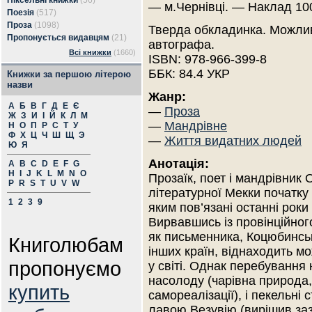
Піксельні книжки
(56)
— м.Чернівці. — Наклад 10
Поезія
(517)
Проза
(1098)
Тверда обкладинка. Можлив
Пропонується видавцям
(21)
автографа.
Всі книжки
(1660)
ISBN: 978-966-399-8
ББК: 84.4 УКР
Книжки за першою літерою
назви
Жанр:
А
Б
В
Г
Д
Е
Є
—
Проза
Ж
З
И
І
Й
К
Л
М
—
Мандрівне
Н
О
П
Р
С
Т
У
Ф
Х
Ц
Ч
Ш
Щ
Э
—
Життя видатних людей
Ю
Я
Анотація:
A
B
C
D
E
F
G
H
I
J
K
L
M
N
O
Прозаїк, поет і мандрівник
P
R
S
T
U
V
W
літературної Мекки початку Х
1
2
3
9
яким пов’язані останні рок
Вирвавшись із провінційног
як письменника, Коцюбинськ
Книголюбам
інших країн, віднаходить м
пропонуємо
у світі. Однак перебування 
насолоду (чарівна природа
купить
самореалізації), і пекельні
лавою Везувію (вирішив заз