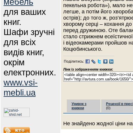
мебель
пекельна робота»), мало не
для ваших
легше, а потім його хвороба
острів); до того ж, роз’ятр
книг.
хворому серці – кохання до
Шафи зручні
перед дружиною. Оте балан
стало стрижнем есеїстичної
для всіх
і відеокамерами пройшов на
Коцюбинського.
видів книг,
окрім
Поділитись:
електронних.
Лінк із зображенням книжки:
www.vsi-
mebli.ua
Уривок з
Рецензії в прес
книжки
(0)
Не знайдено жодної ціни на