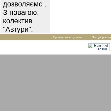
дозволяємо .
З повагою,
колектив
"Автури".
Правила користування
Засади рейтин