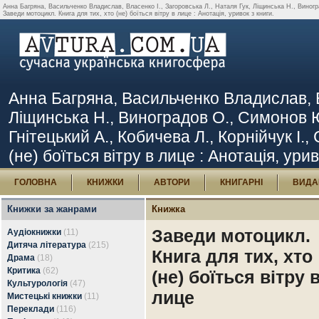
Анна Багряна, Васильченко Владислав, Власенко І., Загоровська Л., Наталя Гук, Ліщинська Н., Виногр
Заведи мотоцикл. Книга для тих, хто (не) боїться вітру в лице : Анотація, уривок з книги.
Анна Багряна, Васильченко Владислав, Вл
Ліщинська Н., Виноградов О., Симонов 
Гнітецький А., Кобичева Л., Корнійчук І.,
(не) боїться вітру в лице : Анотація, урив
ГОЛОВНА
КНИЖКИ
АВТОРИ
КНИГАРНІ
ВИДА
Книжки за жанрами
Книжка
Заведи мотоцикл.
Аудіокнижки
(11)
Дитяча література
(215)
Книга для тих, хто
Драма
(18)
Критика
(62)
(не) боїться вітру 
Культурологія
(47)
лице
Мистецькі книжки
(11)
Переклади
(116)