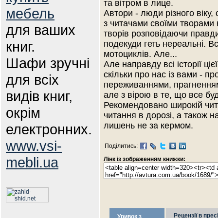
та вітром в лице.
мебель
Автори - люди різного віку,
з читачами своїми творами 
для ваших
творів розповідаючи правдиві
книг.
подекуди геть нереальні. В
мотоциклів. Але...
Шафи зручні
Але направду всі історії ціє
скільки про нас із вами - 
для всіх
переживаннями, прагненням
видів книг,
але з вірою в те, що все бу
Рекомендовано широкій чит
окрім
читання в дорозі, а також н
лишень не за кермом.
електронних.
www.vsi-
Поділитись:
mebli.ua
Лінк із зображенням книжки:
Рецензії в прес
Уривок з