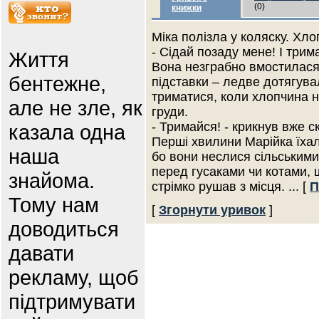
(0)
книжки
Міка полізла у коляску. Хло
- Сідай позаду мене! І трим
Життя
Вона незграбно вмостилася
бентежне,
підставки – ледве дотягува
триматися, коли хлопчина на
але не зле, як
груди.
- Тримайся! - крикнув вже с
казала одна
Перші хвилини Марійка їха
наша
бо вони неслися сільськими 
перед гусаками чи котами,
знайома.
стрімко рушав з місця.
... [
П
Тому нам
[
Згорнути уривок
]
доводиться
давати
рекламу, щоб
підтримувати