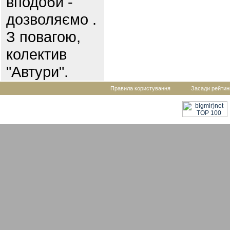
вподоби -
дозволяємо .
З повагою,
колектив
"Автури".
Правила користування
Засади рейтин