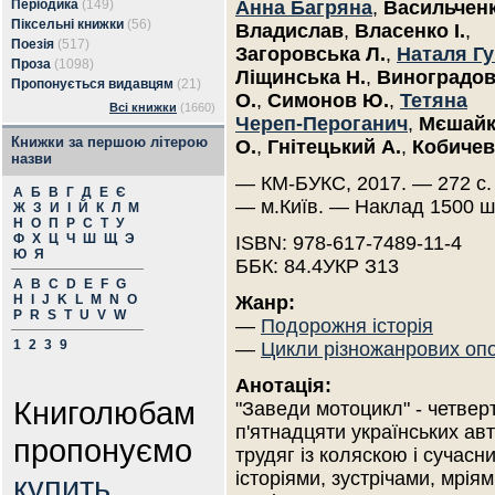
Періодика
(149)
Анна Багряна
,
Васильчен
Піксельні книжки
(56)
Владислав
,
Власенко І.
,
Поезія
(517)
Загоровська Л.
,
Наталя Гу
Проза
(1098)
Ліщинська Н.
,
Виноградо
Пропонується видавцям
(21)
О.
,
Симонов Ю.
,
Тетяна
Всі книжки
(1660)
Череп-Пероганич
,
Мєшайк
Книжки за першою літерою
О.
,
Гнітецький А.
,
Кобичев
назви
— КМ-БУКС, 2017. — 272 с. —
А
Б
В
Г
Д
Е
Є
— м.Київ. — Наклад 1500 ш
Ж
З
И
І
Й
К
Л
М
Н
О
П
Р
С
Т
У
Ф
Х
Ц
Ч
Ш
Щ
Э
ISBN: 978-617-7489-11-4
Ю
Я
ББК: 84.4УКР З13
A
B
C
D
E
F
G
H
I
J
K
L
M
N
O
Жанр:
P
R
S
T
U
V
W
—
Подорожня історія
1
2
3
9
—
Цикли різножанрових оп
Анотація:
Книголюбам
"Заведи мотоцикл" - четверта
п'ятнадцяти українських ав
пропонуємо
трудяг із коляскою і сучасн
історіями, зустрічами, мрі
купить