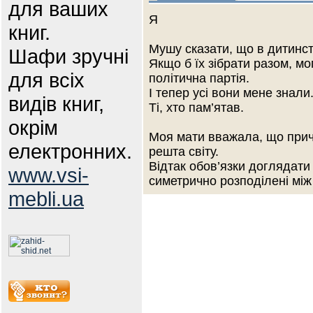
для ваших
Я
книг.
Мушу сказати, що в дитинс
Шафи зручні
Якщо б їх зібрати разом, м
для всіх
політична партія.
І тепер усі вони мене знали
видів книг,
Ті, хто пам’ятав.
окрім
Моя мати вважала, що причи
електронних.
решта світу.
Відтак обов’язки доглядати
www.vsi-
симетрично розподілені між
mebli.ua