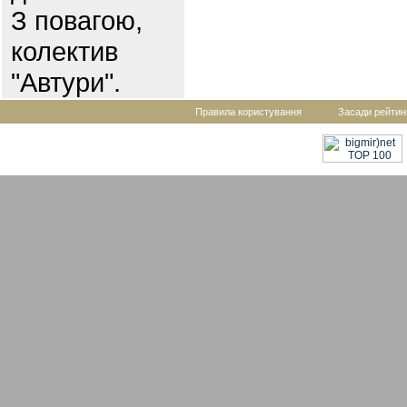
З повагою,
колектив
"Автури".
Правила користування
Засади рейтин