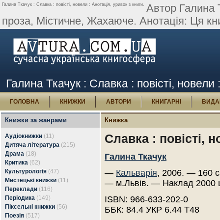
Галина Ткачук : Славка : повісті, новели : Анотація, уривок з книги.
Автор Галина Т
проза, Містичне, Жахаюче. Анотація: Ця кни
Галина Ткачук : Славка : повісті, новели 
ГОЛОВНА
КНИЖКИ
АВТОРИ
КНИГАРНІ
ВИДА
Книжки за жанрами
Книжка
Славка : повісті, 
Аудіокнижки
(11)
Дитяча література
(215)
Драма
(18)
Галина Ткачук
Критика
(62)
Культурологія
(47)
—
Кальварія
, 2006. — 160 с
Мистецькі книжки
(11)
— м.Львів. — Наклад 2000 
Переклади
(116)
Періодика
(149)
ISBN: 966-633-202-0
Піксельні книжки
(56)
ББК: 84.4 УКР 6.44 Т48
Поезія
(517)