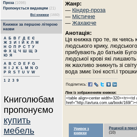
Проза
(1098)
Жанр:
Пропонується видавцям
(21)
—
Кіндер-проза
Всі книжки
(1660)
—
Містичне
—
Жахаюче
Книжки за першою літерою
назви
Анотація:
А
Б
В
Г
Д
Е
Є
Ця книжка про те, як чиясь
Ж
З
И
І
Й
К
Л
М
людського крику, людського 
Н
О
П
Р
С
Т
У
Ф
Х
Ц
Ч
Ш
Щ
Э
прибувають до батьків Буго
Ю
Я
людської крові які лишають 
A
B
C
D
E
F
G
як жахливо зникнуть зі світ
H
I
J
K
L
M
N
O
вода змиє їхні кості.І трошк
P
R
S
T
U
V
W
1
2
3
9
Поділитись:
Лінк із зображенням книжки:
Книголюбам
пропонуємо
купить
мебель
Рецензії в пресі
Уривок з
(10)
книжки