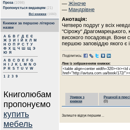
Проза
(1098)
—
Жіноче
Пропонується видавцям
(21)
—
Мандрівне
Всі книжки
(1660)
Анотація:
Книжки за першою літерою
Четверо подруг у всіх невд
назви
"Сірожу" Драгомарецького, 
А
Б
В
Г
Д
Е
Є
високого посадовця. Вони 
Ж
З
И
І
Й
К
Л
М
першою заповіддю якого є іґ
Н
О
П
Р
С
Т
У
Ф
Х
Ц
Ч
Ш
Щ
Э
Ю
Я
Поділитись:
A
B
C
D
E
F
G
Лінк із зображенням книжки:
H
I
J
K
L
M
N
O
P
R
S
T
U
V
W
1
2
3
9
Книголюбам
Уривок з
Рецензії в прес
пропонуємо
книжки
(0)
купить
Залиште відгук першим ...
мебель