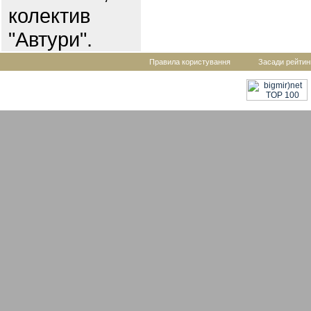
колектив
"Автури".
Правила користування
Засади рейтин