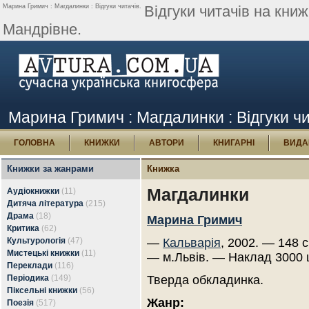
Марина Гримич : Магдалинки : Відгуки читачів.
Відгуки читачів на кни
Мандрівне.
Марина Гримич : Магдалинки : Відгуки чи
ГОЛОВНА
КНИЖКИ
АВТОРИ
КНИГАРНІ
ВИДА
Книжки за жанрами
Книжка
Магдалинки
Аудіокнижки
(11)
Дитяча література
(215)
Драма
(18)
Марина Гримич
Критика
(62)
Культурологія
(47)
—
Кальварія
, 2002. — 148 с
Мистецькі книжки
(11)
— м.Львів. — Наклад 3000 
Переклади
(116)
Періодика
(149)
Тверда обкладинка.
Піксельні книжки
(56)
Жанр:
Поезія
(517)