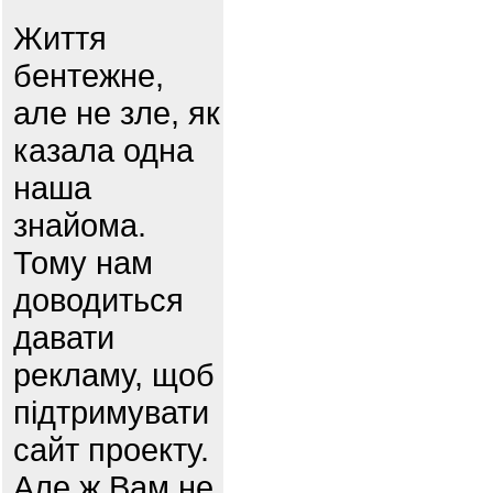
Життя
бентежне,
але не зле, як
казала одна
наша
знайома.
Тому нам
доводиться
давати
рекламу, щоб
підтримувати
сайт проекту.
Але ж Вам не