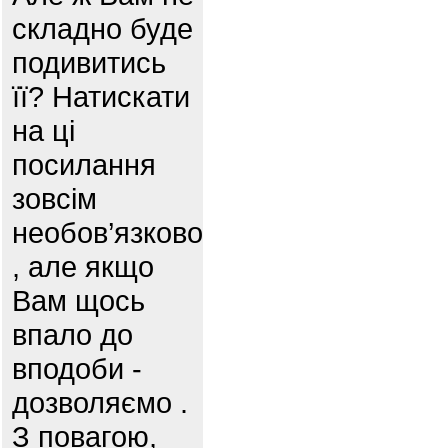
складно буде
подивитись
її? Натискати
на ці
посилання
зовсім
необов’язково
, але якщо
Вам щось
впало до
вподоби -
дозволяємо .
З повагою,