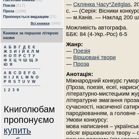
Піксельні книжки
(56)
—
Склянка Часу*Zeitglas
, 2
Поезія
(517)
с. — (Серія: Вісники конкурс
Проза
(1098)
— м.Канів. — Наклад 200 ш
Пропонується видавцям
(21)
Всі книжки
(1660)
Можливість автографа.
Книжки за першою літерою
ББК: 84 (4-Укр.-Рос) 6-5
назви
Жанр:
А
Б
В
Г
Д
Е
Є
—
Поезія
Ж
З
И
І
Й
К
Л
М
Н
О
П
Р
С
Т
У
—
Віршовані твори
Ф
Х
Ц
Ч
Ш
Щ
Э
—
Проза
Ю
Я
A
B
C
D
E
F
G
Анотація:
H
I
J
K
L
M
N
O
Міжнародний конкурс гумори
P
R
S
T
U
V
W
(Проза, поезія, есеї, нарис
1
2
3
9
літературно-мистецьким жур
літературне змагання прозаїк
сучасності, насиченої сатир
Книголюбам
пародіюванням, а головне 
пропонуємо
Умови конкурсу:
мова написання – українськ
купить
обсяг віршованого твору –