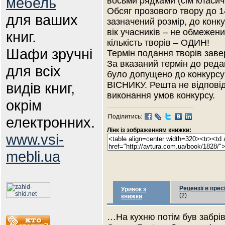
мебель
восьми рядками (сім класич
Обсяг прозового твору до 1
для ваших
зазначений розмір, до конк
вік учасників – не обмежени
книг.
кількість творів – ОДИН!
Шафи зручні
Термін подання творів зав
За вказаний термін до редак
для всіх
було допущено до конкурсу
видів книг,
ВІСНИКУ. Решта не відпові
виконання умов конкурсу.
окрім
Поділитись:
електронних.
Лінк із зображенням книжки:
www.vsi-
mebli.ua
Рецензії в прес
Уривок з
(2)
книжки
…На кухню потім був забрів