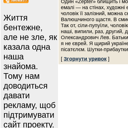
Один «Zepter» блищить і мо
емалі — на стінах, художні е
чоловік її залізний, можна с
Життя
Валюшчиного щастя. В сми
бентежне,
Так от, сіли-пупуїли, чолов
наші, випили, раз, другий, 
але не зле, як
Олександрович Лев. Батьки 
я не єврей. Я щирий україн
казала одна
пісатєлєм. Шутки-прибаутки
наша
[
Згорнути уривок
]
знайома.
Тому нам
доводиться
давати
рекламу, щоб
підтримувати
сайт проекту.