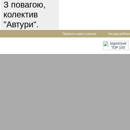
З повагою,
колектив
"Автури".
Правила користування
Засади рейтин