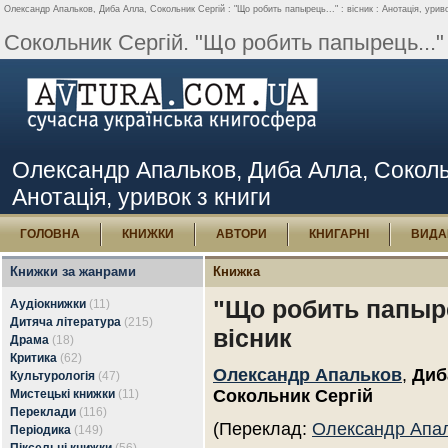
Олександр Апальков, Диба Алла, Сокольник Сергій : "Що робить папырець..." : вісник : Анотація, уриво
Сокольник Сергій. "Що робить папырець..." : 
Олександр Апальков, Диба Алла, Сокольни
Анотація, уривок з книги
ГОЛОВНА
КНИЖКИ
АВТОРИ
КНИГАРНІ
ВИДА
Книжки за жанрами
Книжка
"Що робить папырец
Аудіокнижки
(11)
Дитяча література
(215)
вісник
Драма
(18)
Критика
(62)
Олександр Апальков
,
Диб
Культурологія
(47)
Сокольник Сергій
Мистецькі книжки
(11)
Переклади
(116)
(Переклад:
Олександр Апа
Періодика
(149)