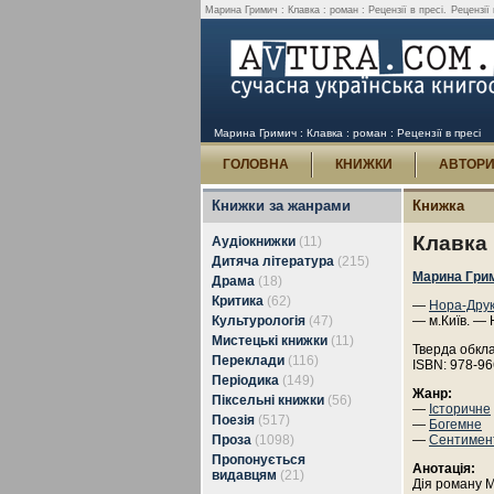
Марина Гримич : Клавка : роман : Рецензії в пресі.
Рецензії
Марина Гримич : Клавка : роман : Рецензії в пресі
ГОЛОВНА
КНИЖКИ
АВТОР
Книжки за жанрами
Книжка
Клавка 
Аудіокнижки
(11)
Дитяча література
(215)
Марина Гри
Драма
(18)
Критика
(62)
—
Нора-Дру
Культурологія
(47)
— м.Київ. — 
Мистецькі книжки
(11)
Тверда обкл
Переклади
(116)
ISBN: 978-96
Періодика
(149)
Жанр:
Піксельні книжки
(56)
—
Історичне
Поезія
(517)
—
Богемне
Проза
(1098)
—
Сентимен
Пропонується
Анотація:
видавцям
(21)
Дія роману 