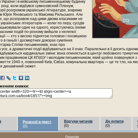
 України і в київському письменницькому будинку
 році, коли відбувся сумнозвісний Пленум,
торії розгромом української літератури, зокрема
 Юрія Яновського та Максима Рильського. Але
ає, що розправою над цими двома класиками не
українських літераторів — колег по перу, сусідів
цьковували одне на одного, користуючись їхніми
часники подій по-різному вийшли з нелегкої
ації — хто з високо піднятою головою і посмішкою
то в ганьбі і досмертних докорах сумління.
етарка Спілки письменників, знає про
 усе, а драматичні події відбуваються на її очах. Паралельно в її досить одном
 відбуваються кардинальні зміни: вона опиняється в центрі любовного трикутн
им працівником ЦК КП(б)У і молодим письменником, який щойно повернувся з
життя 1940-х, повоєнний Київ, Євбаз, комунальна квартира — це те тло, на як
ся динамічний сюжет.
раженням книжки:
з
Відгуки читачів
Де купити
Рецензії в пресі
(0)
(0)
(0)
Рецензія