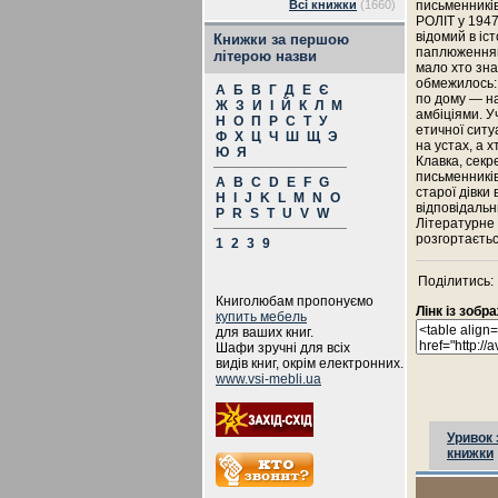
Всі книжки
(1660)
письменників
РОЛІТ у 1947
відомий в іс
Книжки за першою
паплюженням
літерою назви
мало хто зн
обмежилось: 
А
Б
В
Г
Д
Е
Є
по дому — на
Ж
З
И
І
Й
К
Л
М
амбіціями. У
Н
О
П
Р
С
Т
У
етичної ситу
Ф
Х
Ц
Ч
Ш
Щ
Э
на устах, а х
Ю
Я
Клавка, секр
письменників
A
B
C
D
E
F
G
старої дівки
H
I
J
K
L
M
N
O
відповідальн
P
R
S
T
U
V
W
Літературне 
розгортаєть
1
2
3
9
Поділитись:
Книголюбам пропонуємо
Лінк із зоб
купить мебель
для ваших книг.
Шафи зручні для всіх
видів книг, окрім електронних.
www.vsi-mebli.ua
Уривок 
книжки