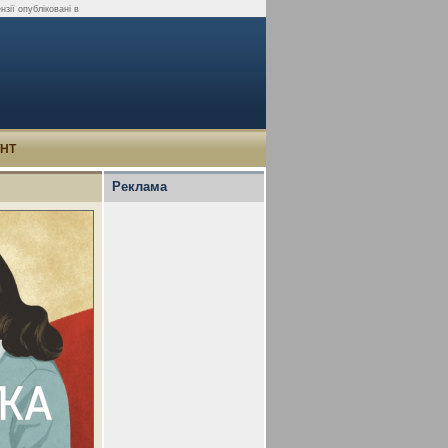
зії опубліковані в
УНТ
Реклама