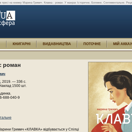
 в пресі на книжку Марина Гримич. Клавка : роман. У жанрах Історичне, Богемне, Сентиментальне. Рецен
И
КНИГАРНІ
ВИДАВНИЦТВА
ПОТОЧНЕ
МІЙ АККА
: роман
мич
к
, 2019. — 336 с.
Наклад 1500 шт.
адинка.
6-688-040-9
тальне
Марини Гримич «КЛАВКА» відбувається у Спілці