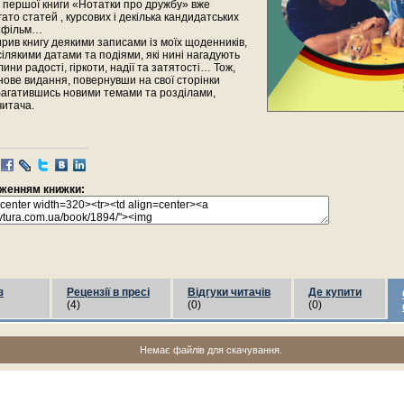
 першої книги «Нотатки про дружбу» вже
ато статей , курсових і декілька кандидатських
о фільм…
рив книгу деякими записами із моїх щоденників,
ілякими датами та подіями, які нині нагадують
ини радості, гіркоти, надії та затятості… Тож,
нове видання, повернувши на свої сторінки
багатившись новими темами та розділами,
читача.
раженням книжки:
з
Рецензії в пресі
Відгуки читачів
Де купити
(4)
(0)
(0)
Немає файлів для скачування.