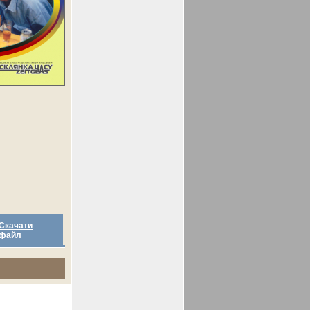
Скачати
файл