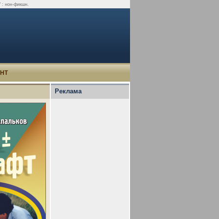
 : нон-фикшн.
УНТ
Реклама