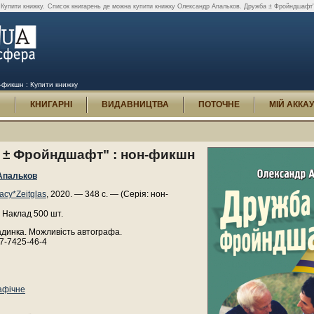
Купити книжку.
Список книгарень де можна купити книжку Олександр Апальков. Дружба ± Фройндшафт"
фикшн : Купити книжку
И
КНИГАРНІ
ВИДАВНИЦТВА
ПОТОЧНЕ
МІЙ АККА
 ± Фройндшафт" : нон-фикшн
Апальков
асу*Zeitglas
, 2020. — 348 с. — (Серія: нон-
 Наклад 500 шт.
адинка. Можливість автографа.
7-7425-46-4
афічне