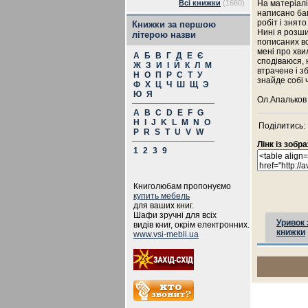
Всі книжки
(1660)
На матеріалі
написано баг
робіт і знят
Книжки за першою
Нині я розши
літерою назви
пописаних вс
мені про хвил
А
Б
В
Г
Д
Е
Є
сподіваюся, 
Ж
З
И
І
Й
К
Л
М
втрачене і з
Н
О
П
Р
С
Т
У
знайде собі 
Ф
Х
Ц
Ч
Ш
Щ
Э
Ю
Я
Ол.Апальков
A
B
C
D
E
F
G
H
I
J
K
L
M
N
O
Поділитись:
P
R
S
T
U
V
W
Лінк із зоб
1
2
3
9
Книголюбам пропонуємо
купить мебель
для ваших книг.
Шафи зручні для всіх
Уривок 
видів книг, окрім електронних.
книжки
www.vsi-mebli.ua