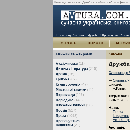
Олександр Апальков : Дружба ± Фройндшафт" : нон-фикшн : 
Олександр Апальков : Дружба ± Фройндшафт" : нон-
ГОЛОВНА
КНИЖКИ
АВТОР
Книжки за жанрами
Книжка
Дружба
Аудіокнижки
(11)
Дитяча література
(215)
Олександр 
Драма
(18)
Критика
(62)
—
Склянка Ч
Культурологія
(47)
фикшн).
— м.Канів. —
Мистецькі книжки
(11)
Переклади
(116)
Тверда обкл
Періодика
(149)
ISBN: 978-61
Піксельні книжки
(56)
Жанр:
Поезія
(517)
—
Проза
Проза
(1098)
—
Історичне
—
Автобіогр
Пропонується
видавцям
(21)
Анотація: