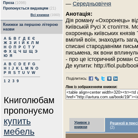
Проза
(1098)
—
Середньовіччя
Пропонується видавцям
(21)
Анотація:
Всі книжки
(1660)
Дія роману «Охоронець» ві
Книжки за першою літерою
Київській Русі X століття. 
назви
охоронець київських князів 
А
Б
В
Г
Д
Е
Є
вмілий воїн, знаходить зага
Ж
З
И
І
Й
К
Л
М
списані стародавніми пись
Н
О
П
Р
С
Т
У
Ф
Х
Ц
Ч
Ш
Щ
Э
письмена, як вони вплинул
Ю
Я
- про це історичний роман 
A
B
C
D
E
F
G
Де купити: http://fiol.pub/boo
H
I
J
K
L
M
N
O
P
R
S
T
U
V
W
Поділитись:
1
2
3
9
Лінк із зображенням книжки:
Книголюбам
пропонуємо
купить
Уривок з
Рецензії в прес
книжки
(2)
мебель