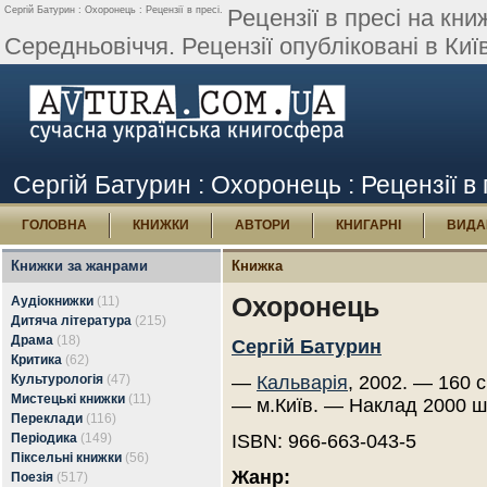
Сергій Батурин : Охоронець : Рецензії в пресі.
Рецензії в пресі на кн
Середньовіччя. Рецензії опубліковані в Киї
Сергій Батурин : Охоронець : Рецензії в 
ГОЛОВНА
КНИЖКИ
АВТОРИ
КНИГАРНІ
ВИДА
Книжки за жанрами
Книжка
Охоронець
Аудіокнижки
(11)
Дитяча література
(215)
Драма
(18)
Сергій Батурин
Критика
(62)
Культурологія
(47)
—
Кальварія
, 2002. — 160 с
Мистецькі книжки
(11)
— м.Київ. — Наклад 2000 ш
Переклади
(116)
Періодика
(149)
ISBN: 966-663-043-5
Піксельні книжки
(56)
Жанр:
Поезія
(517)