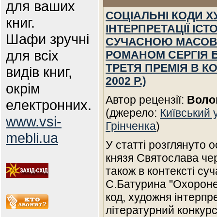
для ваших
СОЦІАЛЬНІ КОДИ 
книг.
ІНТЕРПРЕТАЦІЇ ІСТ
Шафи зручні
СУЧАСНОЮ МАСОВО
для всіх
РОМАНОМ СЕРГІЯ 
ТРЕТЯ ПРЕМІЯ В К
видів книг,
2002 Р.)
окрім
Автор рецензії:
Волош
електронних.
(джерело:
Київський 
www.vsi-
Грінченка
)
mebli.ua
У статті розглянуто 
князя Святослава чер
також в контексті су
С.Батурина "Охороне
код, художня інтерпр
літературний конкурс