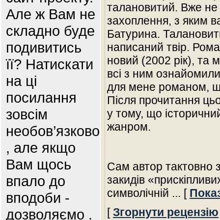
талановитий. Вже не
Але ж Вам не
захоплення, з яким в
складно буде
Батурина. Талановит
подивитись
написаний твір. Рома
новий (2002 рік), та
її? Натискати
всі з ним ознайомил
на ці
для мене романом, щ
посилання
Після прочитання цьо
зовсім
у тому, що історични
жанром.
необов’язково
, але якщо
Вам щось
Сам автор тактовно 
впало до
закидів «прискіпливих
символічній
... [
Пока
вподоби -
[
Згорнути рецензію
дозволяємо .