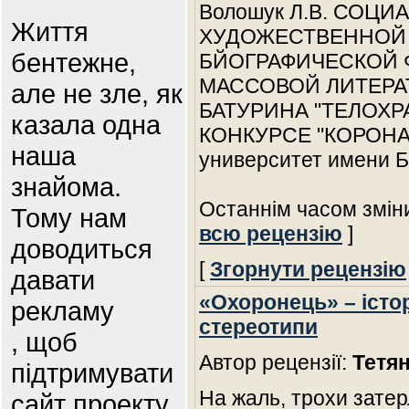
Волошук Л.В. СОЦИ
Життя
ХУДОЖЕСТВЕННОЙ 
бентежне,
БЙОГРАФИЧЕСКОЙ 
МАССОВОЙ ЛИТЕРА
але не зле, як
БАТУРИНА "ТЕЛОХР
казала одна
КОНКУРСЕ "КОРОНАЦИ
наша
университет имени Б
знайома.
Останнім часом змін
Тому нам
всю рецензію
]
доводиться
[
Згорнути рецензію
давати
«Охоронець» – істо
рекламу
стереотипи
, щоб
Автор рецензії:
Тетя
підтримувати
На жаль, трохи затер
сайт проекту.