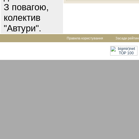
З повагою,
колектив
"Автури".
Правила користування
Засади рейтин