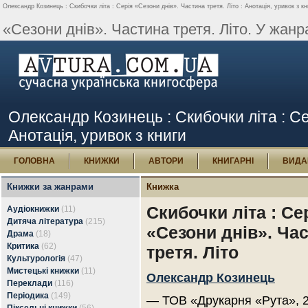
Олександр Козинець : Скибочки літа : Серія «Сезони днів». Частина третя. Літо : Анотація, уривок з кн
«Сезони днів». Частина третя. Літо. У жанра
Олександр Козинець : Скибочки літа : Се
Анотація, уривок з книги
ГОЛОВНА
КНИЖКИ
АВТОРИ
КНИГАРНІ
ВИДА
Книжки за жанрами
Книжка
Скибочки літа : Се
Аудіокнижки
(11)
Дитяча література
(215)
«Сезони днів». Ча
Драма
(18)
Критика
(62)
третя. Літо
Культурологія
(47)
Мистецькі книжки
(11)
Олександр Козинець
Переклади
(116)
Періодика
(149)
— ТОВ «Друкарня «Рута», 