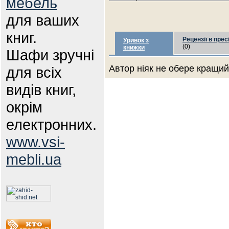
мебель
для ваших
книг.
Рецензії в прес
Уривок з
(0)
книжки
Шафи зручні
Автор ніяк не обере кращий 
для всіх
видів книг,
окрім
електронних.
www.vsi-
mebli.ua