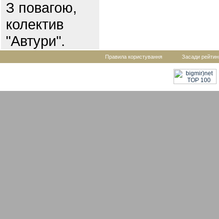
З повагою,
колектив
"Автури".
Правила користування
Засади рейтин