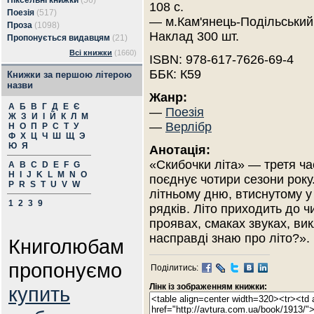
Піксельні книжки
(56)
108 с.
Поезія
(517)
— м.Кам'янець-Подільський
Проза
(1098)
Наклад 300 шт.
Пропонується видавцям
(21)
Всі книжки
(1660)
ISBN: 978-617-7626-69-4
ББК: К59
Книжки за першою літерою
назви
Жанр:
А
Б
В
Г
Д
Е
Є
—
Поезія
Ж
З
И
І
Й
К
Л
М
—
Верлібр
Н
О
П
Р
С
Т
У
Ф
Х
Ц
Ч
Ш
Щ
Э
Ю
Я
Анотація:
«Скибочки літа» — третя час
A
B
C
D
E
F
G
H
I
J
K
L
M
N
O
поєднує чотири сезони року
P
R
S
T
U
V
W
літньому дню, втиснутому у
1
2
3
9
рядків. Літо приходить до 
проявах, смаках звуках, ви
насправді знаю про літо?».
Книголюбам
пропонуємо
Поділитись:
Лінк із зображенням книжки:
купить