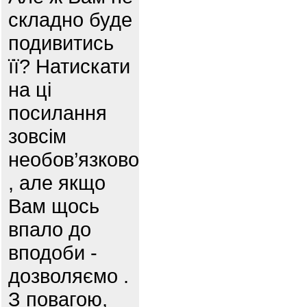
складно буде
подивитись
її? Натискати
на ці
посилання
зовсім
необов’язково
, але якщо
Вам щось
впало до
вподоби -
дозволяємо .
З повагою,