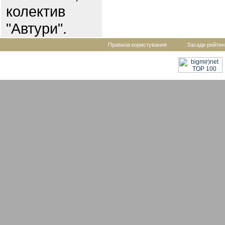
колектив
"Автури".
Правила користування
Засади рейтин