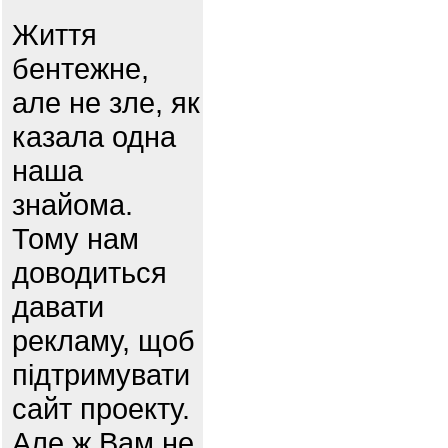
Життя
бентежне,
але не зле, як
казала одна
наша
знайома.
Тому нам
доводиться
давати
рекламу, щоб
підтримувати
сайт проекту.
Але ж Вам не