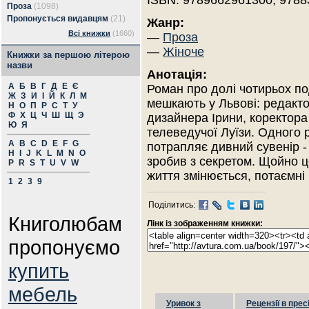
ISBN: 9789662961300, 978
Проза
(1098)
Пропонується видавцям
(21)
Жанр:
Всі книжки
(1660)
—
Проза
—
Жіноче
Книжки за першою літерою
назви
Анотація:
А
Б
В
Г
Д
Е
Є
Роман про долі чотирьох под
Ж
З
И
І
Й
К
Л
М
мешкають у Львові: редакт
Н
О
П
Р
С
Т
У
Ф
Х
Ц
Ч
Ш
Щ
Э
дизайнера Ірини, коректора
Ю
Я
телеведучої Луїзи. Одного р
A
B
C
D
E
F
G
потрапляє дивний сувенір -
H
I
J
K
L
M
N
O
зробив з секретом. Щойно це
P
R
S
T
U
V
W
життя змінюється, потаємні
1
2
3
9
Поділитись:
Книголюбам
Лінк із зображенням книжки:
пропонуємо
купить
мебель
Уривок з
Рецензії в прес