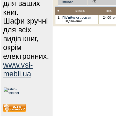
для ваших
книжки
(7)
книг.
#
Книжка
Ціна
1.
Пів'яблука : роман
24.00 грн
Шафи зручні
Г.Вдовиченко
для всіх
видів книг,
окрім
електронних.
www.vsi-
mebli.ua