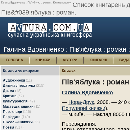
Галина Вдовиченко : Пів'яблука : роман : Купити книжку.
Список книгарень 
Пів&#039;яблука : роман.
Галина Вдовиченко : Пів'яблука : роман 
ГОЛОВНА
КНИЖКИ
АВТОРИ
КНИГАРНІ
ВИДА
Книжки за жанрами
Книжка
Пів'яблука : роман
Аудіокнижки
(11)
Дитяча література
(215)
Драма
(18)
Галина Вдовиченко
Критика
(62)
Культурологія
(47)
—
Нора-Друк
, 2008. — 240 
Мистецькі книжки
(11)
Популярні книжки
).
Переклади
(116)
— м.Київ. — Наклад 8000 ш
Періодика
(149)
Піксельні книжки
(56)
Перевидання.
Поезія
(517)