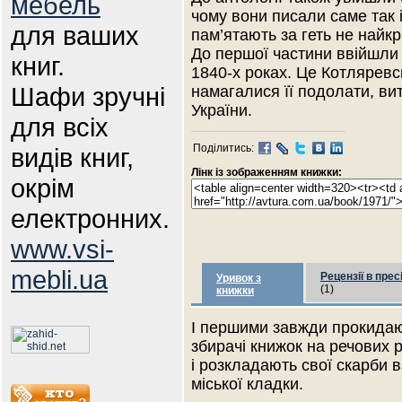
мебель
чому вони писали саме так 
для ваших
пам’ятають за геть не най
До першої частини ввійшли 
книг.
1840-х роках. Це Котляревс
Шафи зручні
намагалися її подолати, в
України.
для всіх
Поділитись:
видів книг,
Лінк із зображенням книжки:
окрім
електронних.
www.vsi-
mebli.ua
Рецензії в прес
Уривок з
(1)
книжки
І першими завжди прокида
збирачі книжок на речових 
і розкладають свої скарби 
міської кладки.