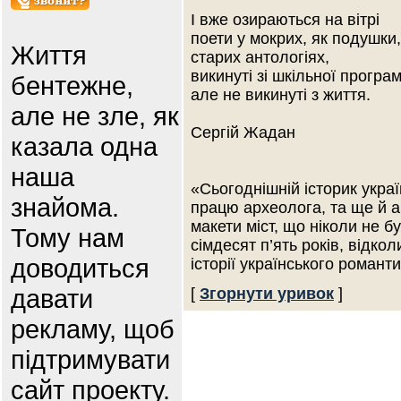
І вже озираються на вітрі
поети у мокрих, як подушки,
Життя
старих антологіях,
викинуті зі шкільної програм
бентежне,
але не викинуті з життя.
але не зле, як
Сергій Жадан
казала одна
наша
«Сьогоднішній історик укра
знайома.
працю археолога, та ще й а
макети міст, що ніколи не б
Тому нам
сімдесят п’ять років, відк
доводиться
історії українського романт
давати
[
Згорнути уривок
]
рекламу, щоб
підтримувати
сайт проекту.