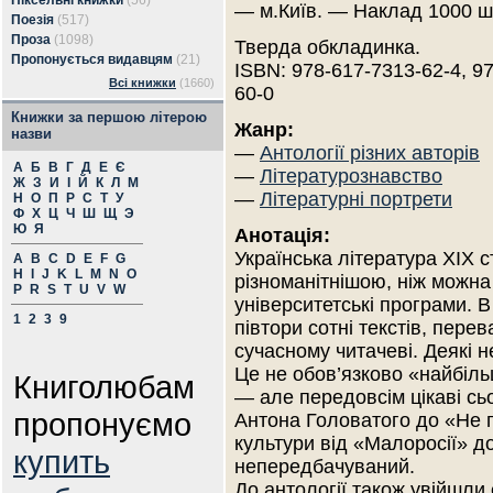
Піксельні книжки
(56)
— м.Київ. — Наклад 1000 ш
Поезія
(517)
Проза
(1098)
Тверда обкладинка.
Пропонується видавцям
(21)
ISBN: 978-617-7313-62-4, 9
Всі книжки
(1660)
60-0
Книжки за першою літерою
Жанр:
назви
—
Антології різних авторів
А
Б
В
Г
Д
Е
Є
—
Літературознавство
Ж
З
И
І
Й
К
Л
М
—
Літературні портрети
Н
О
П
Р
С
Т
У
Ф
Х
Ц
Ч
Ш
Щ
Э
Ю
Я
Анотація:
Українська література XIX с
A
B
C
D
E
F
G
H
I
J
K
L
M
N
O
різноманітнішою, ніж можна
P
R
S
T
U
V
W
університетські програми. 
1
2
3
9
півтори сотні текстів, пере
сучасному читачеві. Деякі 
Це не обов’язково «найбіль
Книголюбам
— але передовсім цікаві сьо
пропонуємо
Антона Головатого до «Не 
культури від «Малоросії» д
купить
непередбачуваний.
До антології також увійшли 