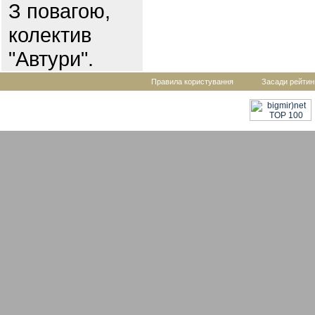
З повагою,
колектив
"Автури".
Правила користування
Засади рейтин