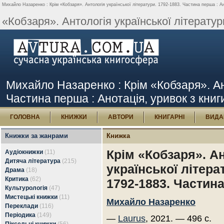
Михайло Назаренко : Крім «Кобзаря». Антологія української літератури. 1792-1883. Частина перша : Ан
«Кобзаря». Антологія української літератури
Михайло Назаренко : Крім «Кобзаря». Ант
Частина перша : Анотація, уривок з книг
ГОЛОВНА
КНИЖКИ
АВТОРИ
КНИГАРНІ
ВИДА
Книжки за жанрами
Книжка
Крім «Кобзаря». А
Аудіокнижки
(11)
Дитяча література
(215)
української літера
Драма
(18)
Критика
(62)
1792-1883. Частин
Культурологія
(47)
Мистецькі книжки
(11)
Михайло Назаренко
Переклади
(116)
Періодика
(149)
—
Laurus
, 2021. — 496 с.