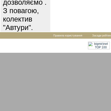
дозволяємо .
З повагою,
колектив
"Автури".
Правила користування
Засади рейтин