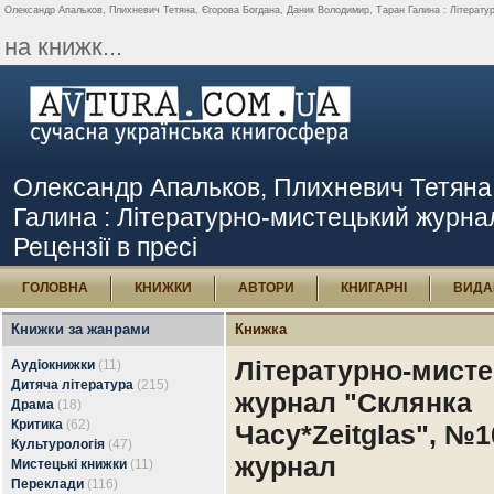
Олександр Апальков, Плихневич Тетяна, Єгорова Богдана, Даник Володимир, Таран Галина : Літературн
на книжк...
Олександр Апальков, Плихневич Тетяна,
Галина : Літературно-мистецький журнал
Рецензії в пресі
ГОЛОВНА
КНИЖКИ
АВТОРИ
КНИГАРНІ
ВИДА
Книжки за жанрами
Книжка
Літературно-мист
Аудіокнижки
(11)
Дитяча література
(215)
журнал "Склянка
Драма
(18)
Критика
(62)
Часу*Zeitglas", №1
Культурологія
(47)
журнал
Мистецькі книжки
(11)
Переклади
(116)