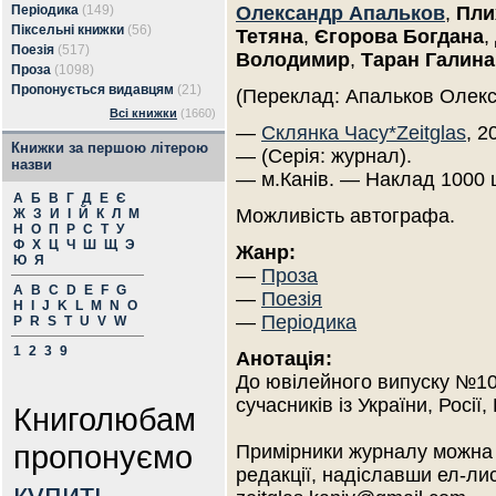
Періодика
(149)
Олександр Апальков
,
Пли
Піксельні книжки
(56)
Тетяна
,
Єгорова Богдана
,
Поезія
(517)
Володимир
,
Таран Галина
Проза
(1098)
Пропонується видавцям
(21)
(Переклад: Апальков Олек
Всі книжки
(1660)
—
Склянка Часу*Zeitglas
, 2
Книжки за першою літерою
— (Серія: журнал).
назви
— м.Канів. — Наклад 1000 
А
Б
В
Г
Д
Е
Є
Можливість автографа.
Ж
З
И
І
Й
К
Л
М
Н
О
П
Р
С
Т
У
Ф
Х
Ц
Ч
Ш
Щ
Э
Жанр:
Ю
Я
—
Проза
A
B
C
D
E
F
G
—
Поезія
H
I
J
K
L
M
N
O
—
Періодика
P
R
S
T
U
V
W
1
2
3
9
Анотація:
До ювілейного випуску №10
сучасників із України, Росії,
Книголюбам
пропонуємо
Примірники журналу можна 
редакції, надіславши ел-лис
купить