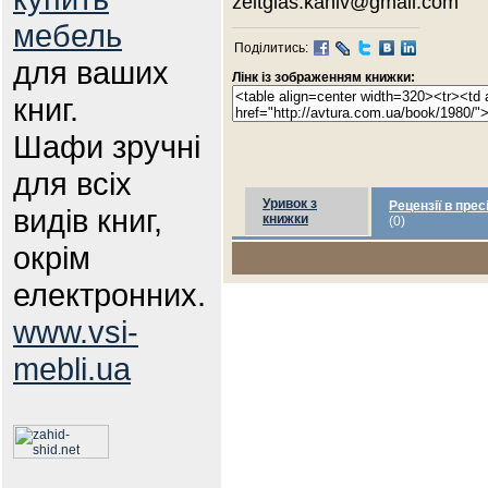
zeitglas.kaniv@gmail.com
мебель
Поділитись:
для ваших
Лінк із зображенням книжки:
книг.
Шафи зручні
для всіх
Уривок з
Рецензії в прес
видів книг,
книжки
(0)
окрім
електронних.
www.vsi-
mebli.ua