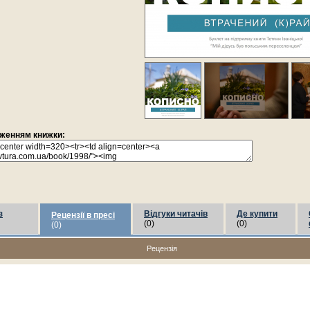
раженням книжки:
з
Відгуки читачів
Де купити
Рецензії в пресі
(0)
(0)
(0)
Рецензія