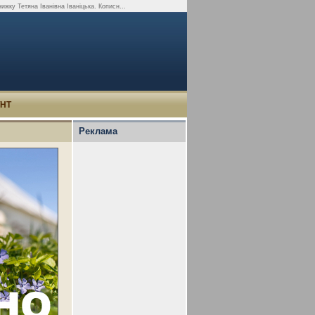
нижку Тетяна Іванівна Іваніцька. Кописн...
УНТ
Реклама