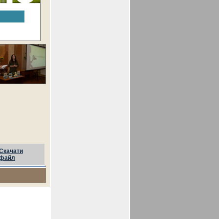
Скачати
файл