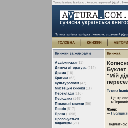
Тетяна Іванівна Іваніцька : Кописно: втрачений (к)рай : Букл
Тетяна Іванівна Іваніцька : Кописно: втрачений (к)ра
ГОЛОВНА
КНИЖКИ
АВТОР
Книжки за жанрами
Книжка
Кописно
Аудіокнижки
(11)
Дитяча література
(215)
Буклет 
Драма
(18)
"Мій ді
Критика
(62)
пересе
Культурологія
(47)
Мистецькі книжки
(11)
Тетяна Івані
Переклади
(116)
— Центр опер
Періодика
(149)
— м.Тернопіл
Піксельні книжки
(56)
Поезія
(517)
Жанр:
—
Публіцист
Проза
(1098)
Пропонується
видавцям
(21)
Поділитись: