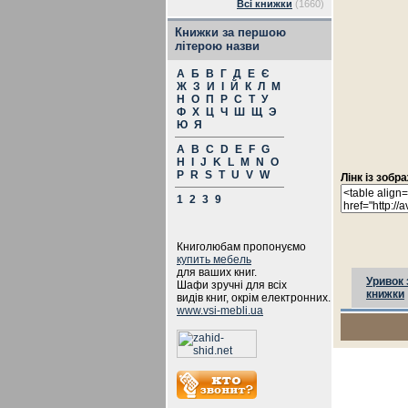
Всі книжки
(1660)
Книжки за першою
літерою назви
А
Б
В
Г
Д
Е
Є
Ж
З
И
І
Й
К
Л
М
Н
О
П
Р
С
Т
У
Ф
Х
Ц
Ч
Ш
Щ
Э
Ю
Я
A
B
C
D
E
F
G
H
I
J
K
L
M
N
O
P
R
S
T
U
V
W
Лінк із зоб
1
2
3
9
Книголюбам пропонуємо
купить мебель
для ваших книг.
Уривок 
Шафи зручні для всіх
книжки
видів книг, окрім електронних.
www.vsi-mebli.ua