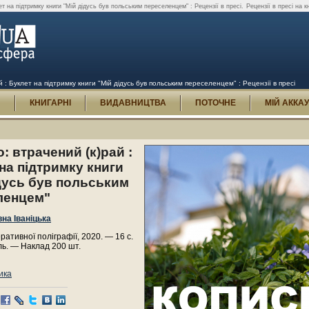
ет на підтримку книги "Мій дідусь був польським переселенцем" : Рецензії в пресі.
Рецензії в пресі на к
й : Буклет на підтримку книги "Мій дідусь був польським переселенцем" : Рецензії в пресі
И
КНИГАРНІ
ВИДАВНИЦТВА
ПОТОЧНЕ
МІЙ АККА
: втрачений (к)рай :
на підтримку книги
дусь був польським
ленцем"
вна Іваніцька
ативної поліграфії, 2020. — 16 с.
ь. — Наклад 200 шт.
ика