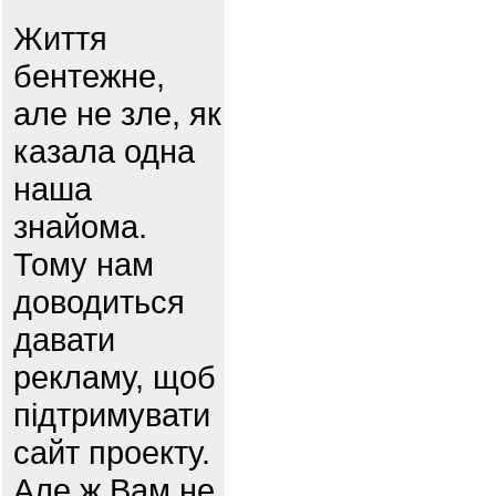
Життя
бентежне,
але не зле, як
казала одна
наша
знайома.
Тому нам
доводиться
давати
рекламу, щоб
підтримувати
сайт проекту.
Але ж Вам не