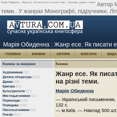
Марія Обиденна : Жанр есе. Як писати есе на різні теми. : Анотація, уривок з книги.
Автор М
теми.. У жанрах Монографії, підручники, Лі
Марія Обиденна : Жанр есе. Як писати есе
ГОЛОВНА
КНИЖКИ
АВТОРИ
КНИГАРНІ
ВИДА
Книжки за жанрами
Книжка
Жанр есе. Як писа
Аудіокнижки
(11)
Дитяча література
(215)
на різні теми.
Драма
(18)
Критика
(62)
Марія Обиденна
Культурологія
(47)
Мистецькі книжки
(11)
— Український письменник,
Переклади
(116)
132 с.
Періодика
(149)
— м.Київ. — Наклад 500 шт
Піксельні книжки
(56)
Поезія
(517)