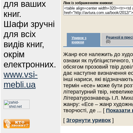
для ваших
Лінк із зображенням книжки:
книг.
Шафи зручні
для всіх
Рецензії в прес
Уривок з
видів книг,
(0)
книжки
окрім
Жанр есе належить до худо
ознаки як публіцистичного, 
електронних.
обсягом прозовий твір дові
www.vsi-
дає наступне визначення есе:
інші нариси, які відзначают
mebli.ua
термін «есе» може бути роз
літературний твір, невелик
Літературознавець І.Л. Ми
жанру: «Есе – жанр художнь
творчості, де
... [
Показати 
[
Згорнути уривок
]