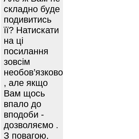
складно буде
подивитись
її? Натискати
на ці
посилання
зовсім
необов’язково
, але якщо
Вам щось
впало до
вподоби -
дозволяємо .
З повагою,