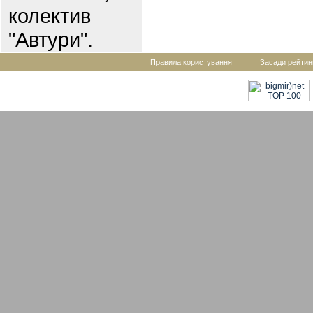
колектив
"Автури".
Правила користування
Засади рейтин