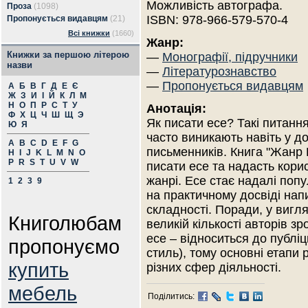
Можливість автографа.
Проза
(1098)
ISBN: 978-966-579-570-4
Пропонується видавцям
(21)
Всі книжки
(1660)
Жанр:
Книжки за першою літерою
—
Монографії, підручники
назви
—
Літературознавство
—
Пропонується видавцям
А
Б
В
Г
Д
Е
Є
Ж
З
И
І
Й
К
Л
М
Н
О
П
Р
С
Т
У
Анотація:
Ф
Х
Ц
Ч
Ш
Щ
Э
Як писати есе? Такі питанн
Ю
Я
часто виникають навіть у д
A
B
C
D
E
F
G
письменників. Книга "Жанр
H
I
J
K
L
M
N
O
P
R
S
T
U
V
W
писати есе та надасть кори
жанрі. Есе стає надалі поп
1
2
3
9
на практичному досвіді напи
складності. Поради, у вигля
Книголюбам
великій кількості авторів з
есе – відноситься до публі
пропонуємо
стиль), тому основні етапи 
купить
різних сфер діяльності.
мебель
Поділитись: