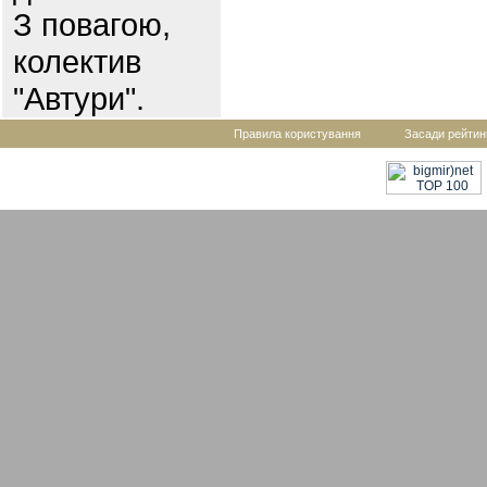
З повагою,
колектив
"Автури".
Правила користування
Засади рейтин