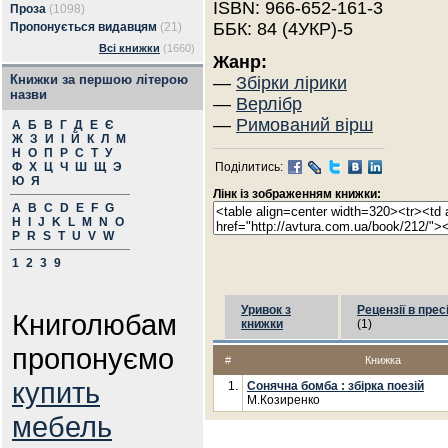
ISBN: 966-652-161-3
Проза
(1098)
ББК: 84 (4УКР)-5
Пропонується видавцям
(21)
Всі книжки
(1660)
Жанр:
Книжки за першою літерою
—
Збірки лірики
назви
—
Верлібр
—
Римований вірш
А
Б
В
Г
Д
Е
Є
Ж
З
И
І
Й
К
Л
М
Н
О
П
Р
С
Т
У
Ф
Х
Ц
Ч
Ш
Щ
Э
Поділитись:
Ю
Я
Лінк із зображенням книжки:
A
B
C
D
E
F
G
H
I
J
K
L
M
N
O
P
R
S
T
U
V
W
1
2
3
9
Уривок з
Рецензії в прес
Книголюбам
книжки
(1)
пропонуємо
#
Книжка
купить
1.
Сонячна бомба : збірка поезій
М.Козиренко
мебель