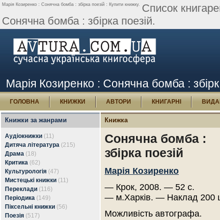
Марія Козиренко : Сонячна бомба : збірка поезій : Купити книжку.
Список книгаре
Сонячна бомба : збірка поезій.
Марія Козиренко : Сонячна бомба : збірк
ГОЛОВНА
КНИЖКИ
АВТОРИ
КНИГАРНІ
ВИДА
Книжки за жанрами
Книжка
Сонячна бомба :
Аудіокнижки
(11)
Дитяча література
(215)
збірка поезій
Драма
(18)
Критика
(62)
Марія Козиренко
Культурологія
(47)
Мистецькі книжки
(11)
— Крок, 2008. — 52 с.
Переклади
(116)
— м.Харків. — Наклад 200 
Періодика
(149)
Піксельні книжки
(56)
Можливість автографа.
Поезія
(517)