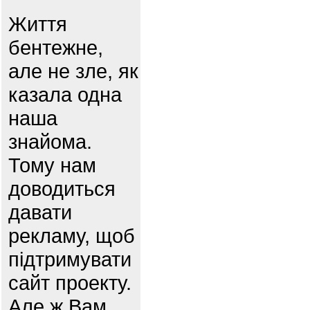
Життя
бентежне,
але не зле, як
казала одна
наша
знайома.
Тому нам
доводиться
давати
рекламу, щоб
підтримувати
сайт проекту.
Але ж Вам