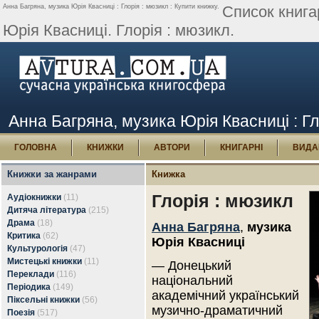
Анна Багряна, музика Юрія Квасниці : Глорія : мюзикл : Купити книжку.
Список книга
Юрія Квасниці. Глорія : мюзикл.
Анна Багряна, музика Юрія Квасниці : Гл
ГОЛОВНА
КНИЖКИ
АВТОРИ
КНИГАРНІ
ВИДА
Книжки за жанрами
Книжка
Глорія : мюзикл
Аудіокнижки
(11)
Дитяча література
(215)
Драма
(18)
Анна Багряна
,
музика
Критика
(62)
Юрія Квасниці
Культурологія
(47)
Мистецькі книжки
(11)
— Донецький
Переклади
(116)
національний
Періодика
(149)
академічний український
Піксельні книжки
(56)
музично-драматичний
Поезія
(517)