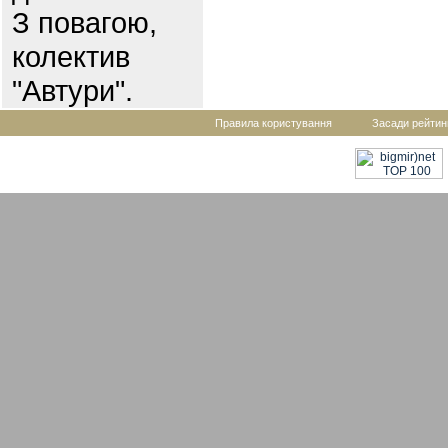
З повагою,
колектив
"Автури".
Правила користування
Засади рейтин