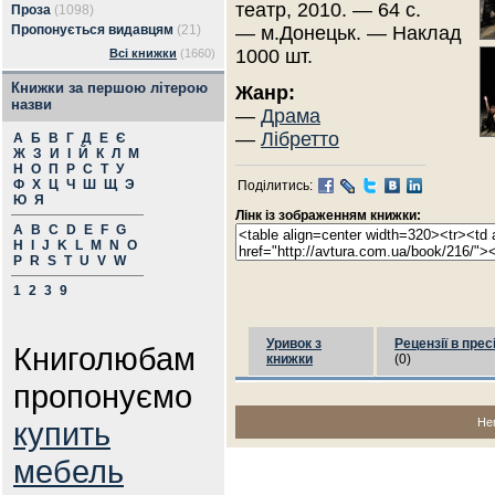
театр, 2010. — 64 с.
Проза
(1098)
Пропонується видавцям
(21)
— м.Донецьк. — Наклад
1000 шт.
Всі книжки
(1660)
Книжки за першою літерою
Жанр:
назви
—
Драма
—
Лібретто
А
Б
В
Г
Д
Е
Є
Ж
З
И
І
Й
К
Л
М
Н
О
П
Р
С
Т
У
Ф
Х
Ц
Ч
Ш
Щ
Э
Поділитись:
Ю
Я
Лінк із зображенням книжки:
A
B
C
D
E
F
G
H
I
J
K
L
M
N
O
P
R
S
T
U
V
W
1
2
3
9
Уривок з
Рецензії в прес
Книголюбам
книжки
(0)
пропонуємо
купить
Не
мебель