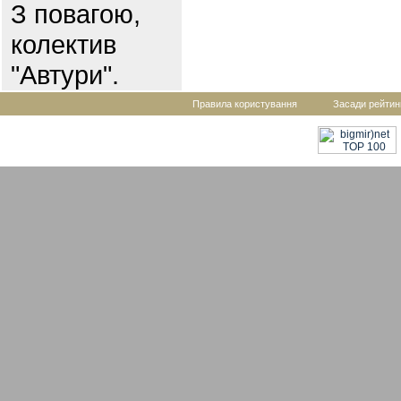
З повагою,
колектив
"Автури".
Правила користування
Засади рейтин