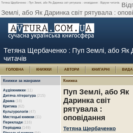
Тетяна Щербаченко : Пуп Землі, або Як Даринка світ рятувала : оповідання : Відгуки читачів.
Від
Землі, або Як Даринка світ рятувала : опов
Тетяна Щербаченко : Пуп Землі, або Як Д
читачів
ГОЛОВНА
КНИЖКИ
АВТОРИ
КНИГАРНІ
ВИДА
Книжки за жанрами
Книжка
Пуп Землі, або Як
Аудіокнижки
(11)
Дитяча література
(215)
Даринка світ
Драма
(18)
Критика
(62)
рятувала :
Культурологія
(47)
оповідання
Мистецькі книжки
(11)
Переклади
(116)
Періодика
(149)
Тетяна Щербаченко