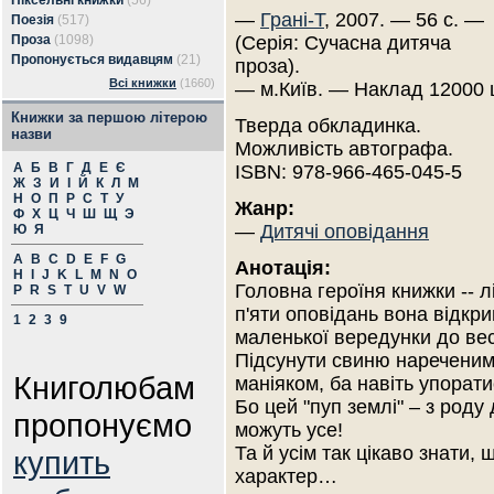
Піксельні книжки
(56)
—
Грані-Т
, 2007. — 56 с. —
Поезія
(517)
Проза
(1098)
(Серія: Сучасна дитяча
Пропонується видавцям
(21)
проза).
Всі книжки
(1660)
— м.Київ. — Наклад 12000 
Книжки за першою літерою
Тверда обкладинка.
назви
Можливість автографа.
А
Б
В
Г
Д
Е
Є
ISBN: 978-966-465-045-5
Ж
З
И
І
Й
К
Л
М
Н
О
П
Р
С
Т
У
Жанр:
Ф
Х
Ц
Ч
Ш
Щ
Э
—
Дитячі оповідання
Ю
Я
A
B
C
D
E
F
G
Анотація:
H
I
J
K
L
M
N
O
Головна героїня книжки -- 
P
R
S
T
U
V
W
п'яти оповідань вона відкри
1
2
3
9
маленької вередунки до вес
Підсунути свиню нареченим,
Книголюбам
маніяком, ба навіть упорати
Бо цей "пуп землі" – з роду 
пропонуємо
можуть усе!
Та й усім так цікаво знати, 
купить
характер…