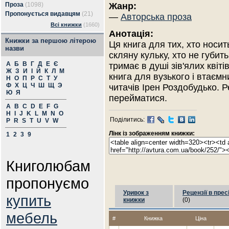
Проза
(1098)
Жанр:
Пропонується видавцям
(21)
—
Авторська проза
Всі книжки
(1660)
Анотація:
Книжки за першою літерою
Ця книга для тих, хто носит
назви
скляну кульку, хто не губить 
А
Б
В
Г
Д
Е
Є
тримає в душі зів'ялих квіт
Ж
З
И
І
Й
К
Л
М
книга для вузького і втаєм
Н
О
П
Р
С
Т
У
Ф
Х
Ц
Ч
Ш
Щ
Э
читачів Ірен Роздобудько. 
Ю
Я
перейматися.
A
B
C
D
E
F
G
H
I
J
K
L
M
N
O
Поділитись:
P
R
S
T
U
V
W
Лінк із зображенням книжки:
1
2
3
9
Книголюбам
пропонуємо
Уривок з
Рецензії в прес
купить
книжки
(0)
мебель
#
Книжка
Ціна