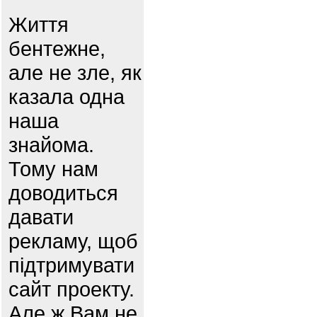
Життя
бентежне,
але не зле, як
казала одна
наша
знайома.
Тому нам
доводиться
давати
рекламу, щоб
підтримувати
сайт проекту.
Але ж Вам не