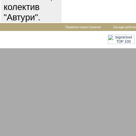
колектив
"Автури".
Правила користування
Засади рейтин