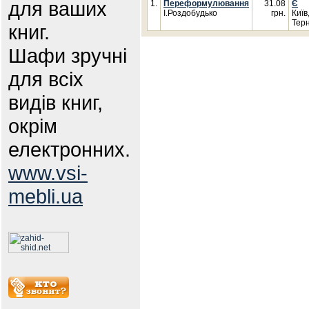
для ваших
1.
Переформулювання
31.08
Є
І.Роздобудько
грн.
Київ
Терн
книг.
Шафи зручні
для всіх
видів книг,
окрім
електронних.
www.vsi-
mebli.ua