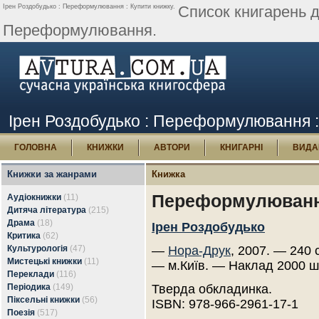
Ірен Роздобудько : Переформулювання : Купити книжку.
Список книгарень д
Переформулювання.
Ірен Роздобудько : Переформулювання :
ГОЛОВНА
КНИЖКИ
АВТОРИ
КНИГАРНІ
ВИДА
Книжки за жанрами
Книжка
Переформулюван
Аудіокнижки
(11)
Дитяча література
(215)
Драма
(18)
Ірен Роздобудько
Критика
(62)
Культурологія
(47)
—
Нора-Друк
, 2007. — 240 с
Мистецькі книжки
(11)
— м.Київ. — Наклад 2000 ш
Переклади
(116)
Періодика
(149)
Тверда обкладинка.
Піксельні книжки
(56)
ISBN: 978-966-2961-17-1
Поезія
(517)