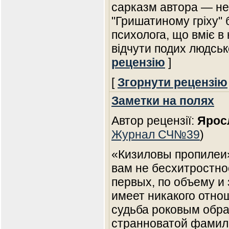
сарказм автора — не
"Гришатиному гріху" 
психолога, що вміє в
відчути подих людсько
рецензію
]
[
Згорнути рецензію
Заметки на полях
Автор рецензії:
Ярос
Журнал СЧ№39
)
«Кизиловы пропилеи»
вам не бесхитростно
первых, по объему и 
имеет никакого отно
судьба роковым обра
странноватой фамил