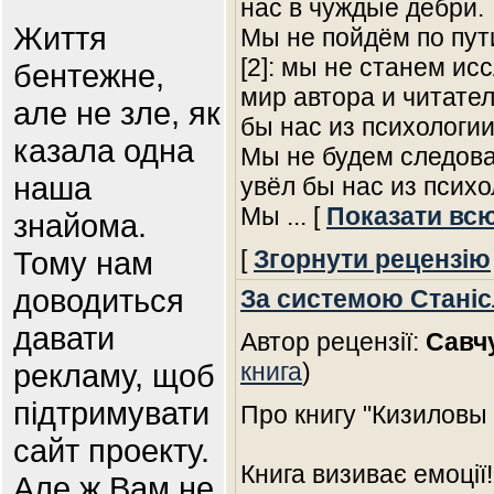
нас в чуждые дебри.
Життя
Мы не пойдём по пут
[2]: мы не станем ис
бентежне,
мир автора и читате
але не зле, як
бы нас из психологи
казала одна
Мы не будем следоват
наша
увёл бы нас из психо
Мы
... [
Показати вс
знайома.
Тому нам
[
Згорнути рецензію
доводиться
За системою Стані
давати
Автор рецензії:
Савч
рекламу, щоб
книга
)
підтримувати
Про книгу "Кизиловы
сайт проекту.
Книга визиває емоції
Але ж Вам не