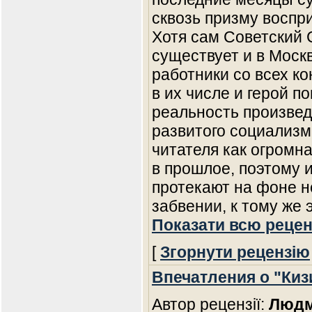
сквозь призму воспри
Хотя сам Советский
существует и в Моск
работники со всех ко
в их числе и герой п
реальность произвед
развитого социализм
читателя как огромна
в прошлое, поэтому
протекают на фоне н
забвении, к тому же
Показати всю рецен
[
Згорнути рецензію
Впечатления о "Ки
Автор рецензії:
Людм