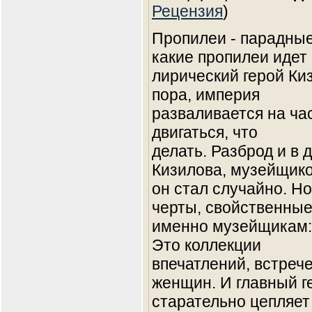
Рецензия
)
Пропилеи - парадные 
какие пропилеи идет
лирический герой Ки
пора, империя
разваливается на ча
двигаться, что
делать. Разброд и в 
Кизилова, музейщик
он стал случайно. Но
черты, свойственны
именно музейщикам: 
Это коллекции
впечатлений, встреч
женщин. И главный г
старательно цепляет