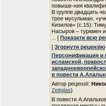
повыше-ния квалифи
В группе двадцать че
трое мусульман, «учк
Кизилов» (с.15): Тим
Насыров – туркмен и
... [
Показати всю ре
[
Згорнути рецензію
Персонификация и 
исламской, правосл
западноевропейско
в повести А.Апаль
Автор рецензії:
Нико
Zeitglas
)
В повести А.Апалько
последние месяцы с