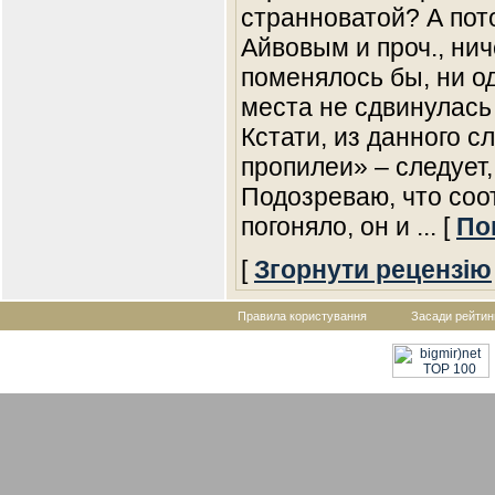
странноватой? А пот
Айвовым и проч., ни
поменялось бы, ни од
места не сдвинулась 
Кстати, из данного 
пропилеи» – следует,
Подозреваю, что соо
погоняло, он и
... [
По
[
Згорнути рецензію
Правила користування
Засади рейтин