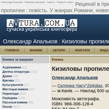
Олександр Апальков : Кизиловы пропилеи : повість : Рецензії в пресі.
Рецензії в п
пропилеи : повість. У жанрах Романи, новел
Олександр Апальков : Кизиловы пропилеи 
ГОЛОВНА
КНИЖКИ
АВТОРИ
КНИГАРНІ
ВИДА
Книжки за жанрами
Книжка
Кизиловы пропилеи
Аудіокнижки
(11)
Дитяча література
(215)
Драма
(18)
Олександр Апальков
Критика
(62)
Культурологія
(47)
—
Склянка Часу*Zeitglas
, 2
Мистецькі книжки
(11)
— м.Канів. — Наклад 500 ш
Переклади
(116)
Періодика
(149)
Можливість автографа.
Піксельні книжки
(56)
ISBN: 966-306-128-4
Поезія
(517)