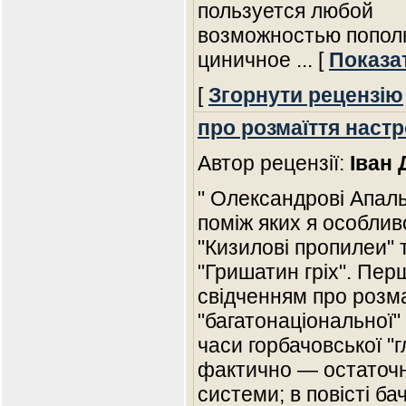
пользуется любой
возможностью пополн
циничное
... [
Показа
[
Згорнути рецензію
про розмаїття настр
Автор рецензії:
Іван 
" Олександрові Апаль
поміж яких я особлив
"Кизилові пропилеи" 
"Гришатин гріх". Пер
свідченням про розма
"багатонаціональної" 
часи горбачовської "г
фактично — остаточн
системи; в повісті ба