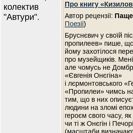
Про книгу «Кизило
колектив
"Автури".
Автор рецензії:
Паще
Поезії
)
Бруснєвич у своїй пі
пропилеев» пише, що
йому захотілося пер
про музейщиків. Мені
але чомусь не Домбро
«Євгенія Онєгіна»
і лєрмонтовського «
«Пропилеи» чимсь на
тим, що в них описує
людини на зломі епох,
героєм свого часу, я
чи ті ж Онєгін і Печо
(масштаби визначают