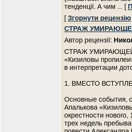
тенденції. А чим
... [
П
[
Згорнути рецензію
СТРАЖ УМИРАЮЩЕ
Автор рецензії:
Нико
СТРАЖ УМИРАЮЩЕ
«Кизиловы пропилеи
в интерпретации дот
1. ВМЕСТО ВСТУПЛЕ
Основные события, о
Апалькова «Кизиловы
окрестности нового, 
трех недель пребыва
повести Александра 