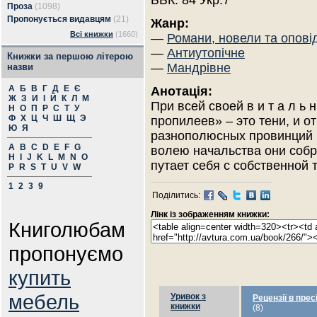
ББК: 84 Укр.7
Проза
(1098)
Пропонується видавцям
(21)
Жанр:
Всі книжки
(1660)
—
Романи, новели та опові
—
Антиутопічне
Книжки за першою літерою
—
Мандрівне
назви
А
Б
В
Г
Д
Е
Є
Анотація:
Ж
З
И
І
Й
К
Л
М
При всей своей в и т а л ь 
Н
О
П
Р
С
Т
У
Ф
Х
Ц
Ч
Ш
Щ
Э
пропилеев» – это тени, и о
Ю
Я
разнополюсных провинций 
A
B
C
D
E
F
G
волею начальства они собр
H
I
J
K
L
M
N
O
путает себя с собственной 
P
R
S
T
U
V
W
1
2
3
9
Поділитись:
Лінк із зображенням книжки:
Книголюбам
пропонуємо
купить
мебель
Уривок з
Рецензії в прес
книжки
(8)