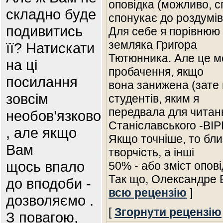
оповідка (можливо, с
складно буде
спонукає до роздумів
подивитись
Для себе я порівнюю 
земляка Григора
її? Натискати
Тютюнника. Але це м
на ці
пробачення, якщо
посилання
вона занижена (зате 
зовсім
студентів, яким я
передвала для читан
необов’язково
Станіславського -ВІ
, але якщо
Якщо точніше, то бли
Вам
творчість, а інші
щось впало
50% - або зміст опові
Так що, Олександре
до вподоби -
всю рецензію
]
дозволяємо .
[
Згорнути рецензію
З повагою,