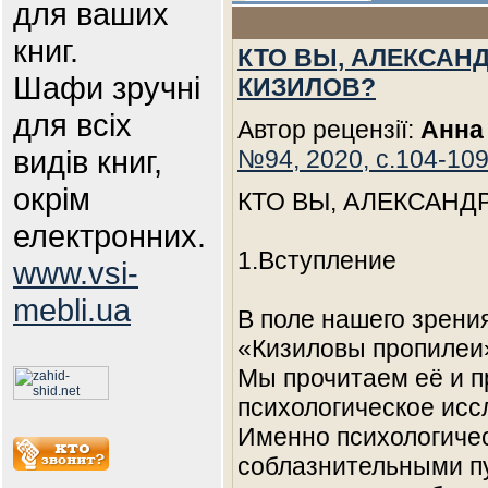
для ваших
книг.
КТО ВЫ, АЛЕКСАН
Шафи зручні
КИЗИЛОВ?
для всіх
Автор рецензії:
Анна
видів книг,
№94, 2020, с.104-109
окрім
КТО ВЫ, АЛЕКСАНД
електронних.
1.Вступление
www.vsi-
mebli.ua
В поле нашего зрения
«Кизиловы пропилеи» 
Мы прочитаем её и 
психологическое исс
Именно психологичес
соблазнительными пу