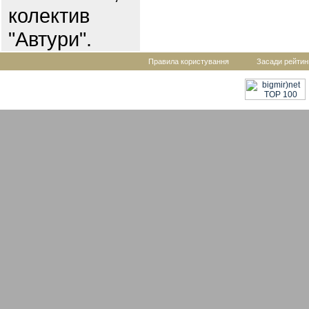
колектив
"Автури".
Правила користування
Засади рейтин