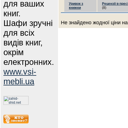
для ваших
Уривок з
Рецензії в прес
книжки
(8)
книг.
Шафи зручні
Не знайдено жодної ціни на
для всіх
видів книг,
окрім
електронних.
www.vsi-
mebli.ua