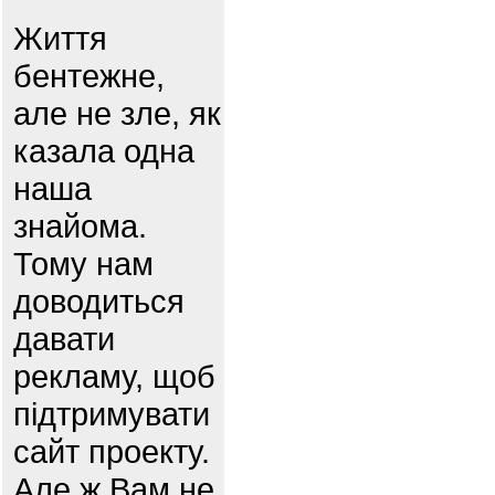
Життя
бентежне,
але не зле, як
казала одна
наша
знайома.
Тому нам
доводиться
давати
рекламу, щоб
підтримувати
сайт проекту.
Але ж Вам не