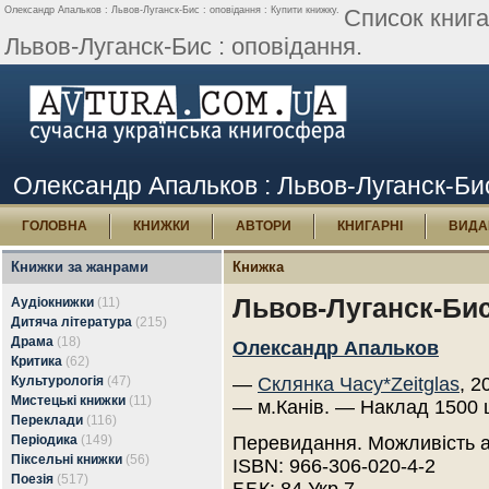
Олександр Апальков : Львов-Луганск-Бис : оповідання : Купити книжку.
Список книг
Львов-Луганск-Бис : оповідання.
Олександр Апальков : Львов-Луганск-Бис
ГОЛОВНА
КНИЖКИ
АВТОРИ
КНИГАРНІ
ВИДА
Книжки за жанрами
Книжка
Львов-Луганск-Бис
Аудіокнижки
(11)
Дитяча література
(215)
Драма
(18)
Олександр Апальков
Критика
(62)
Культурологія
(47)
—
Склянка Часу*Zeitglas
, 2
Мистецькі книжки
(11)
— м.Канів. — Наклад 1500 
Переклади
(116)
Періодика
(149)
Перевидання. Можливість 
Піксельні книжки
(56)
ISBN: 966-306-020-4-2
Поезія
(517)