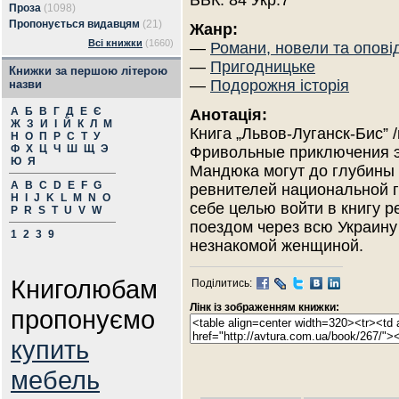
ББК: 84 Укр.7
Проза
(1098)
Пропонується видавцям
(21)
Жанр:
Всі книжки
(1660)
—
Романи, новели та опові
—
Пригодницьке
Книжки за першою літерою
—
Подорожня історія
назви
А
Б
В
Г
Д
Е
Є
Анотація:
Ж
З
И
І
Й
К
Л
М
Книга „Львов-Луганск-Бис” /
Н
О
П
Р
С
Т
У
Ф
Х
Ц
Ч
Ш
Щ
Э
Фривольные приключения э
Ю
Я
Мандюка могут до глубины
A
B
C
D
E
F
G
ревнителей национальной г
H
I
J
K
L
M
N
O
себе целью войти в книгу 
P
R
S
T
U
V
W
поездом через всю Украину 
1
2
3
9
незнакомой женщиной.
Книголюбам
Поділитись:
Лінк із зображенням книжки:
пропонуємо
купить
мебель