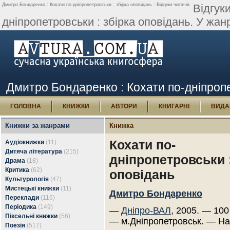
Дмитро Бондаренко : Кохати по-дніпропетровськи : збірка оповідань : Відгуки читачів.
Відгук
дніпропетровськи : збірка оповідань. У жан
Дмитро Бондаренко : Кохати по-дніпропет
ГОЛОВНА
КНИЖКИ
АВТОРИ
КНИГАРНІ
ВИДА
Книжки за жанрами
Книжка
Кохати по-
Аудіокнижки
(11)
Дитяча література
(215)
дніпропетровськи :
Драма
(18)
Критика
(62)
оповідань
Культурологія
(47)
Мистецькі книжки
(11)
Дмитро Бондаренко
Переклади
(116)
Періодика
(149)
—
Дніпро-ВАЛ
, 2005. — 100
Піксельні книжки
(56)
— м.Дніпропетровськ. — Н
Поезія
(517)