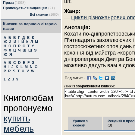
шт.
Проза
(1098)
Пропонується видавцям
(21)
Жанр:
Всі книжки
(1660)
—
Цикли різножанрових оп
Книжки за першою літерою
Анотація:
назви
Кохати по-дніпропетровськи
А
Б
В
Г
Д
Е
Є
П’ятнадцять захоплюючих і
Ж
З
И
І
Й
К
Л
М
гостросюжетних оповідань 
Н
О
П
Р
С
Т
У
Ф
Х
Ц
Ч
Ш
Щ
Э
кохання від майстра «корот
Ю
Я
дніпропетровця Дмитра Бо
A
B
C
D
E
F
G
можливо дадуть вам відпові
H
I
J
K
L
M
N
O
P
R
S
T
U
V
W
Поділитись:
1
2
3
9
Лінк із зображенням книжки:
Книголюбам
пропонуємо
купить
Уривок з
Рецензії в прес
книжки
(3)
мебель