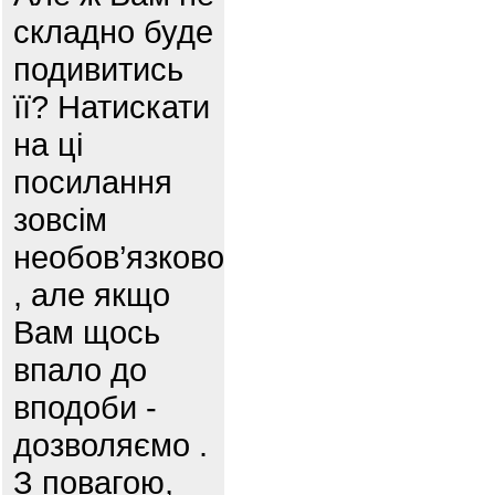
складно буде
подивитись
її? Натискати
на ці
посилання
зовсім
необов’язково
, але якщо
Вам щось
впало до
вподоби -
дозволяємо .
З повагою,