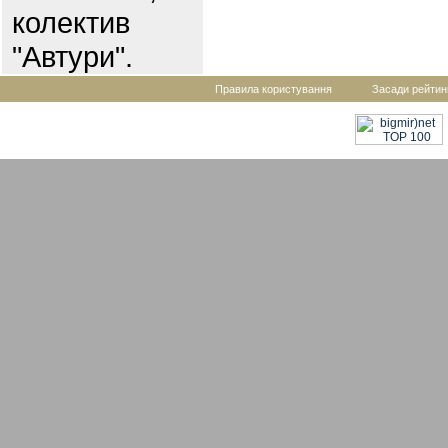
колектив
"Автури".
Правила користування
Засади рейтин