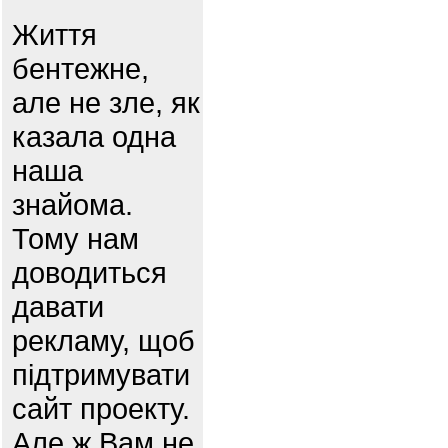
Життя
бентежне,
але не зле, як
казала одна
наша
знайома.
Тому нам
доводиться
давати
рекламу, щоб
підтримувати
сайт проекту.
Але ж Вам не