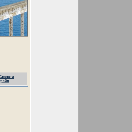
Скачати
файл