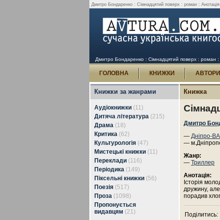
Дмитро Бондаренко : Сімнадцятий поверх : роман : Анотація,
Дмитро Бондаренко : Сімнадцятий поверх : роман : 
ГОЛОВНА
КНИЖКИ
АВТОР
Книжки за жанрами
Книжка
Сімнадц
Аудіокнижки
(11)
Дитяча література
(215)
Дмитро Бон
Драма
(18)
Критика
(62)
—
Дніпро-В
Культурологія
(47)
— м.Дніпроп
Мистецькі книжки
(11)
Жанр:
Переклади
(116)
—
Триллер
Періодика
(149)
Анотація:
Піксельні книжки
(56)
Історія моло
Поезія
(517)
дружину, але
Проза
(1098)
порадив хлоп
Пропонується
видавцям
(21)
Поділитись: