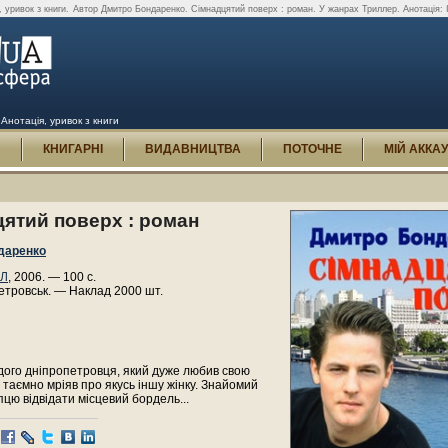
 уривок з книги.
Автор Дмитро Бондаренко. Сімнадцятий поверх : роман. У жанрах Триллер. Анотація: І
Анотація, уривок з книги
И
КНИГАРНІ
ВИДАВНИЦТВА
ПОТОЧНЕ
МІЙ АККА
ятий поверх : роман
даренко
АЛ
, 2006. — 100 с.
етровськ. — Наклад 2000 шт.
дого дніпропетровця, який дуже любив свою
 таємно мріяв про якусь іншу жінку. Знайомий
цю відвідати місцевий бордель...