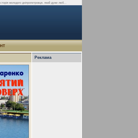
сторія молодого дніпропетровця, який дуже люб...
УНТ
Реклама