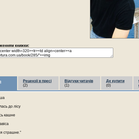
раженням книжки:
Рецензії в пресі
Відгуки читачів
Де купити
з
(2)
(1)
(0)
рша
лась до лісу
сь кашне
авіса
ся страшне.”