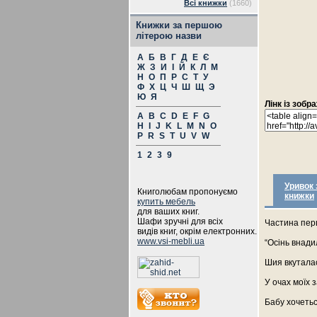
Всі книжки
(1660)
Книжки за першою
літерою назви
А
Б
В
Г
Д
Е
Є
Ж
З
И
І
Й
К
Л
М
Н
О
П
Р
С
Т
У
Ф
Х
Ц
Ч
Ш
Щ
Э
Ю
Я
Лінк із зоб
A
B
C
D
E
F
G
H
I
J
K
L
M
N
O
P
R
S
T
U
V
W
1
2
3
9
Уривок 
Книголюбам пропонуємо
книжки
купить мебель
для ваших книг.
Шафи зручні для всіх
Частина пе
видів книг, окрім електронних.
www.vsi-mebli.ua
“Осінь внади
Шия вкутала
У очах моїх з
Бабу хочеть