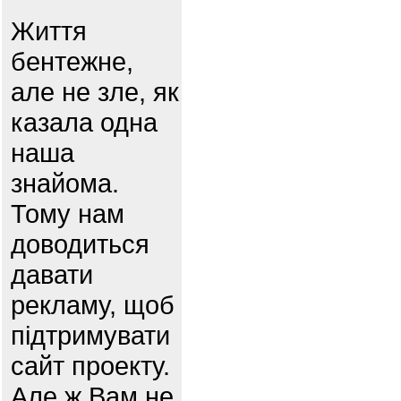
Життя
бентежне,
але не зле, як
казала одна
наша
знайома.
Тому нам
доводиться
давати
рекламу, щоб
підтримувати
сайт проекту.
Але ж Вам не