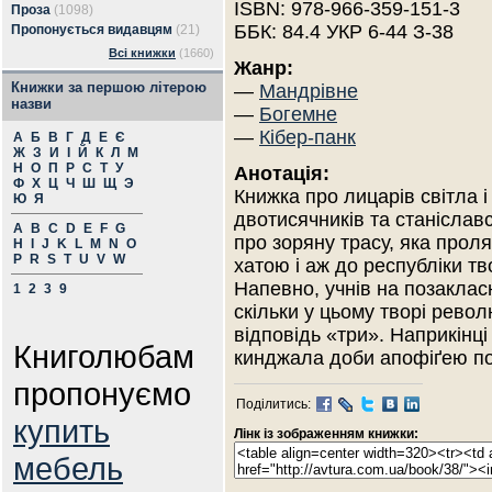
ISBN: 978-966-359-151-3
Проза
(1098)
ББК: 84.4 УКР 6-44 З-38
Пропонується видавцям
(21)
Всі книжки
(1660)
Жанр:
Книжки за першою літерою
—
Мандрівне
назви
—
Богемне
—
Кібер-панк
А
Б
В
Г
Д
Е
Є
Ж
З
И
І
Й
К
Л
М
Н
О
П
Р
С
Т
У
Анотація:
Ф
Х
Ц
Ч
Ш
Щ
Э
Книжка про лицарів світла 
Ю
Я
двотисячників та станіслав
A
B
C
D
E
F
G
про зоряну трасу, яка прол
H
I
J
K
L
M
N
O
P
R
S
T
U
V
W
хатою і аж до республіки тв
Напевно, учнів на позаклас
1
2
3
9
скільки у цьому творі револ
відповідь «три». Наприкінц
Книголюбам
кинджала доби апофіґею п
пропонуємо
Поділитись:
купить
Лінк із зображенням книжки:
мебель