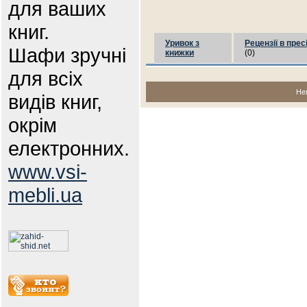
для ваших
книг.
Уривок з
Рецензії в прес
Шафи зручні
книжки
(0)
для всіх
Не
видів книг,
окрім
електронних.
www.vsi-
mebli.ua