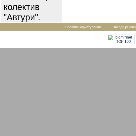
колектив
"Автури".
Правила користування
Засади рейтин