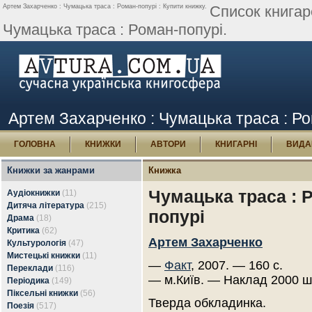
Артем Захарченко : Чумацька траса : Роман-попурі : Купити книжку.
Список книгар
Чумацька траса : Роман-попурі.
Артем Захарченко : Чумацька траса : Ро
ГОЛОВНА
КНИЖКИ
АВТОРИ
КНИГАРНІ
ВИДА
Книжки за жанрами
Книжка
Чумацька траса : 
Аудіокнижки
(11)
Дитяча література
(215)
попурі
Драма
(18)
Критика
(62)
Артем Захарченко
Культурологія
(47)
Мистецькі книжки
(11)
—
Факт
, 2007. — 160 с.
Переклади
(116)
— м.Київ. — Наклад 2000 ш
Періодика
(149)
Піксельні книжки
(56)
Тверда обкладинка.
Поезія
(517)