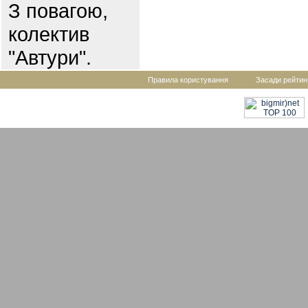
З повагою,
колектив
"Автури".
Правила користування
Засади рейтин