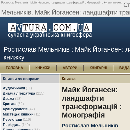
Ростислав Мельників : Майк Йогансен: ландшафти трансформацій : Монографія : Купити книжку.
Сп
Мельників. Майк Йогансен: ландшафти тран
Ростислав Мельників : Майк Йогансен: 
книжку
ГОЛОВНА
КНИЖКИ
АВТОРИ
КНИГАРНІ
ВИДА
Книжки за жанрами
Книжка
Майк Йогансен:
Аудіокнижки
(11)
Дитяча література
(215)
ландшафти
Драма
(18)
Критика
(62)
трансформацій :
Культурологія
(47)
Монографія
Мистецькі книжки
(11)
Переклади
(116)
Періодика
(149)
Ростислав Мельників