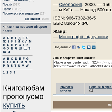
Піксельні книжки
(56)
—
Смолоскип
, 2000. — 156 
Поезія
(517)
Проза
(1098)
— м.Київ. — Наклад 500 шт
Пропонується видавцям
(21)
ISBN: 966-7332-36-5
Всі книжки
(1660)
ББК: 83ю34УКР6
Книжки за першою літерою
назви
Жанр:
—
Монографії, підручники
А
Б
В
Г
Д
Е
Є
Ж
З
И
І
Й
К
Л
М
Н
О
П
Р
С
Т
У
Поділитись:
Ф
Х
Ц
Ч
Ш
Щ
Э
Ю
Я
Лінк із зображенням книжки:
A
B
C
D
E
F
G
H
I
J
K
L
M
N
O
P
R
S
T
U
V
W
1
2
3
9
Книголюбам
Уривок з
Рецензії в прес
книжки
(1)
пропонуємо
купить
Не