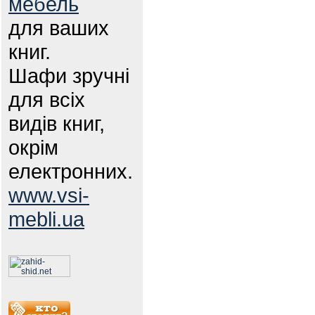
мебель
для ваших
книг.
Шафи зручні
для всіх
видів книг,
окрім
електронних.
www.vsi-
mebli.ua