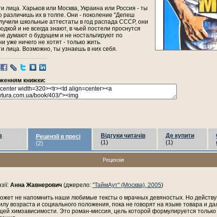
ти лица. Харьков или Москва, Украина или Россия - ты
 различишь их в толпе. Они - поколение "Депеш
олучили школьные аттестаты в год распада СССР, они
одкой и не всегда знают, в чьей постели проснутся
 не думают о будущем и не ностальгируют по
и уже ничего не хотят - только жить.
ти лица. Возможно, ты узнаешь в них себя.
раженням книжки:
з
Відгуки читачів
Де купити
Рецензії в пресі
(1)
(1)
(2)
Рецензія
зії:
Анна Жавнерович
(джерело:
"ТаймАут" (Москва), 2005
)
может не напомнить наши любимые тексты о мрачных девяностых. Но действ
илу возраста и социального положения, пока не говорят на языке товара и да
щей химзависимости. Это роман-миссия, цель которой формулируется только 