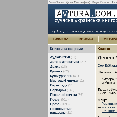
Сергій Жадан : Депеш Мод (Амфора) : Рецензії в пресі.
Реце
Сергій Жадан : Депеш Мод (Амфора) : Рецензії в пр
ГОЛОВНА
КНИЖКИ
АВТОР
Книжки за жанрами
Книжка
Депеш 
Аудіокнижки
(11)
Дитяча література
(215)
Сергій Жад
Драма
(18)
Критика
(62)
(Переклад: 
Культурологія
(47)
— Амфора, 20
Мистецькі книжки
(11)
— м.Москва.
Переклади
(116)
Тверда обкл
Періодика
(149)
ISBN: 5-9427
Піксельні книжки
(56)
Поезія
(517)
Жанр:
—
Романи, н
Проза
(1098)
—
Жахаюче
Пропонується
—
Сентимен
видавцям
(21)