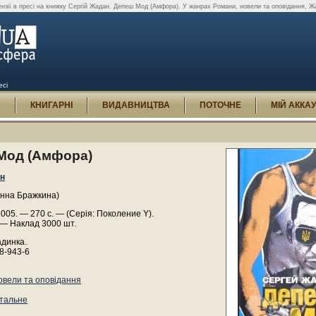
нзії в пресі на книжку Сергій Жадан. Депеш Мод (Амфора). У жанрах Романи, новели та оповідання, Жа
есі
И
КНИГАРНІ
ВИДАВНИЦТВА
ПОТОЧНЕ
МІЙ АККА
Мод (Амфора)
ан
Анна Бражкина)
05. — 270 с. — (Серія: Поколение Y).
 — Наклад 3000 шт.
адинка.
8-943-6
овели та оповідання
тальне