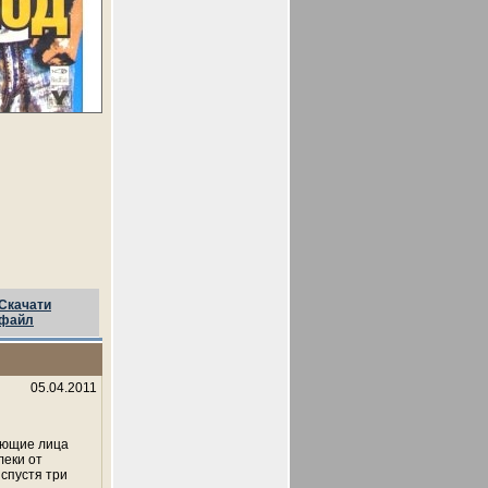
Скачати
файл
05.04.2011
ующие лица
леки от
спустя три