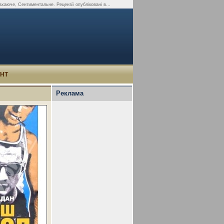
хаюче, Сентиментальне. Рецензії опубліковані в...
УНТ
Реклама