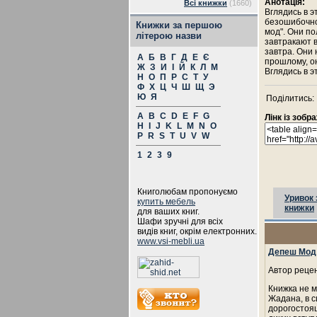
Анотація:
Всі книжки
(1660)
Вглядись в э
безошибочно
Книжки за першою
мод". Они п
літерою назви
завтракают в
завтра. Они
А
Б
В
Г
Д
Е
Є
прошлому, он
Ж
З
И
І
Й
К
Л
М
Вглядись в э
Н
О
П
Р
С
Т
У
Ф
Х
Ц
Ч
Ш
Щ
Э
Ю
Я
Поділитись:
A
B
C
D
E
F
G
Лінк із зоб
H
I
J
K
L
M
N
O
P
R
S
T
U
V
W
1
2
3
9
Книголюбам пропонуємо
Уривок 
купить мебель
книжки
для ваших книг.
Шафи зручні для всіх
видів книг, окрім електронних.
www.vsi-mebli.ua
Депеш Мод
Автор рецен
Книжка не 
Жадана, в с
дорогостоя