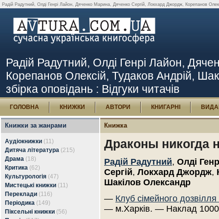
Радій Радутний, Олді Генрі Лайон, Дяченко Марина, Дяченко Сергій, Локхард Джордж, Корепанов Олексій
Радій Радутний, Олді Генрі Лайон, Дяче
Корепанов Олексій, Тудаков Андрій, Шак
збірка оповідань : Відгуки читачів
ГОЛОВНА
КНИЖКИ
АВТОРИ
КНИГАРНІ
ВИДА
Книжки за жанрами
Книжка
Драконы никогда не
Аудіокнижки
(11)
Дитяча література
(215)
Драма
(18)
Радій Радутний
,
Олді Ген
Критика
(62)
Сергій
,
Локхард Джордж
,
Культурологія
(47)
Шакілов Олександр
Мистецькі книжки
(11)
Переклади
(116)
—
Клуб сімейного дозвілля
Періодика
(149)
— м.Харків. — Наклад 1000
Піксельні книжки
(56)