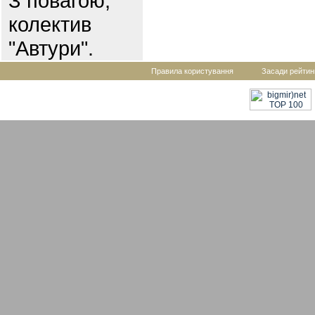
З повагою,
колектив
"Автури".
Правила користування
Засади рейтин