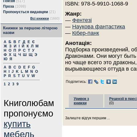
Поезія
(517)
ISBN: 978-5-9910-1068-9
Проза
(1098)
Пропонується видавцям
(21)
Жанр:
Всі книжки
(1660)
—
Фентезі
—
Наукова фантастика
Книжки за першою літерою
—
Кібер-панк
назви
А
Б
В
Г
Д
Е
Є
Анотація:
Ж
З
И
І
Й
К
Л
М
Подборка произведений, о
Н
О
П
Р
С
Т
У
Ф
Х
Ц
Ч
Ш
Щ
Э
Драконами. Они могут быть
Ю
Я
но чаще всего это драконы
A
B
C
D
E
F
G
вырывающиеся оттуда в са
H
I
J
K
L
M
N
O
P
R
S
T
U
V
W
Поділитись:
1
2
3
9
Уривок з
Рецензії в прес
Книголюбам
книжки
(0)
пропонуємо
Залиште відгук першим ...
купить
мебель