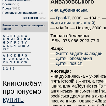
Айвазовського
Піксельні книжки
(56)
Поезія
(517)
Проза
(1098)
Яна Дубинянська
Пропонується видавцям
(21)
—
Грані-Т
, 2008. — 104 с. —
Всі книжки
(1660)
Життя видатних дітей
).
Книжки за першою літерою
— м.Київ. — Наклад 3000 ш
назви
Тверда обкладинка.
А
Б
В
Г
Д
Е
Є
Ж
З
И
І
Й
К
Л
М
ISBN: 978-966-2923-77-3
Н
О
П
Р
С
Т
У
Ф
Х
Ц
Ч
Ш
Щ
Э
Жанр:
Ю
Я
—
Життя видатних людей
A
B
C
D
E
F
G
—
Дитячі оповідання
H
I
J
K
L
M
N
O
P
R
S
T
U
V
W
—
Дитячі повісті
1
2
3
9
Анотація:
Яна Дубинянська – українсь
п’ять історій з життя, а то
Книголюбам
Книга для майбутніх геніїв 
пропонуємо
англійський письменник і 
російська драматична актри
купить
письменниця, Ованес Айваз