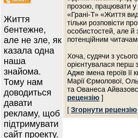
прозою, працювати у 
«Грані-Т» «Життя вид
Життя
тільки розповісти про
бентежне,
особистостей, але й 
але не зле, як
потенційним читачам
казала одна
Хоча, судячи з усьог
наша
орієнтувалася перш з
знайома.
Адже імена героїв її
Тому нам
Марії Єрмолової, Оль
та Ованеса Айвазовс
доводиться
рецензію
]
давати
[
Згорнути рецензію
рекламу, щоб
підтримувати
сайт проекту.