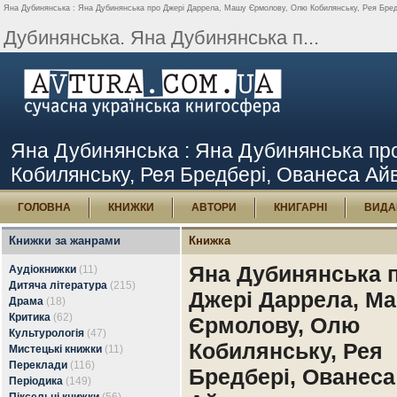
Яна Дубинянська : Яна Дубинянська про Джері Даррела, Машу Єрмолову, Олю Кобилянську, Рея Бредбе
Дубинянська. Яна Дубинянська п...
Яна Дубинянська : Яна Дубинянська пр
Кобилянську, Рея Бредбері, Ованеса Айва
ГОЛОВНА
КНИЖКИ
АВТОРИ
КНИГАРНІ
ВИДА
Книжки за жанрами
Книжка
Яна Дубинянська 
Аудіокнижки
(11)
Дитяча література
(215)
Джері Даррела, М
Драма
(18)
Критика
(62)
Єрмолову, Олю
Культурологія
(47)
Кобилянську, Рея
Мистецькі книжки
(11)
Переклади
(116)
Бредбері, Ованеса
Періодика
(149)