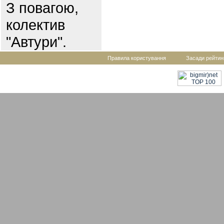
З повагою,
колектив
"Автури".
Правила користування
Засади рейтин