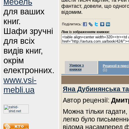
мебель
шести тисяч картин, та Рей
фантаст, довели, що одного
для ваших
відомим.
книг.
Поділитись:
Шафи зручні
Лінк із зображенням книжки:
для всіх
видів книг,
окрім
Уривок з
Рецензії в прес
електронних.
книжки
(1)
www.vsi-
mebli.ua
Яна Дубинянська та 
Автор рецензії:
Дмит
Можна тільки гадати, 
легко було письменни
відома насамперед 