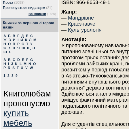
ISBN: 966-8653-49-1
Проза
(1098)
Пропонується видавцям
(21)
Жанр:
Всі книжки
(1660)
—
Мандрівне
Книжки за першою літерою
—
Краєзнавче
назви
—
Культурологія
А
Б
В
Г
Д
Е
Є
Анотація:
Ж
З
И
І
Й
К
Л
М
Н
О
П
Р
С
Т
У
У пропонованому навчально
Ф
Х
Ц
Ч
Ш
Щ
Э
питання зовнішньої та внутр
Ю
Я
протягом трьох останніх де
A
B
C
D
E
F
G
проблеми азійських країн, п
H
I
J
K
L
M
N
O
P
R
S
T
U
V
W
розвитком у період глобаліз
в Азіатсько-Тихоокеанськом
1
2
3
9
питаннями внутрішнього роз
довкілля” держав континент
Книголюбам
Здійснюється аналіз міждерж
вміщує фактичний матеріал,
пропонуємо
подальшого політичного та 
купить
держави.
мебель
Для студентів спеціальност