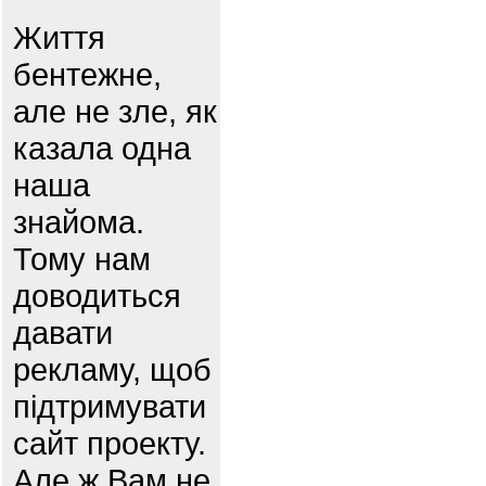
Життя
бентежне,
але не зле, як
казала одна
наша
знайома.
Тому нам
доводиться
давати
рекламу, щоб
підтримувати
сайт проекту.
Але ж Вам не