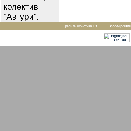
колектив
"Автури".
Правила користування
Засади рейтин