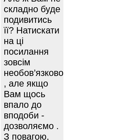
складно буде
подивитись
її? Натискати
на ці
посилання
зовсім
необов’язково
, але якщо
Вам щось
впало до
вподоби -
дозволяємо .
З повагою,