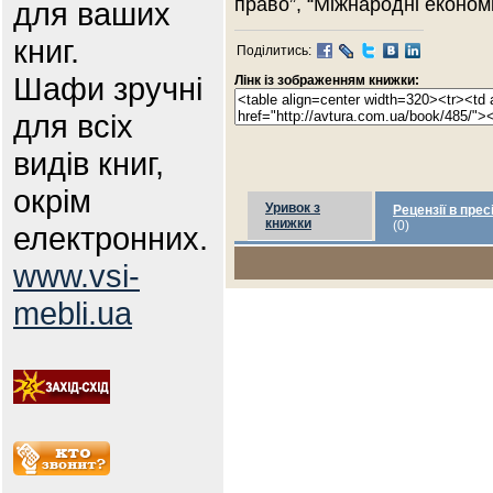
право”, “Міжнародні економі
для ваших
книг.
Поділитись:
Шафи зручні
Лінк із зображенням книжки:
для всіх
видів книг,
окрім
Уривок з
Рецензії в прес
книжки
(0)
електронних.
www.vsi-
mebli.ua