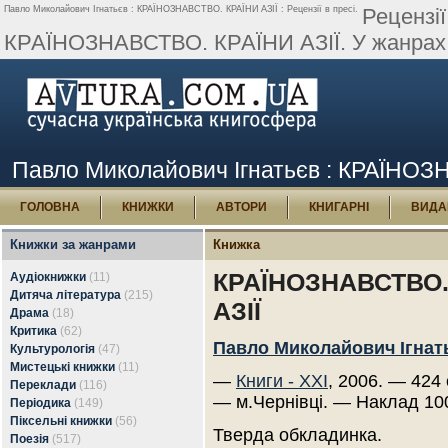
Павло Миколайович Ігнатьєв : КРАЇНОЗНАВСТВО. КРАЇНИ АЗІЇ : Рецензії в пресі.
Рецензії
КРАЇНОЗНАВСТВО. КРАЇНИ АЗІЇ. У жанрах М
Павло Миколайович Ігнатьєв : КРАЇНОЗНА
ГОЛОВНА
КНИЖКИ
АВТОРИ
КНИГАРНІ
ВИДА
Книжки за жанрами
Книжка
КРАЇНОЗНАВСТВО.
Аудіокнижки
(11)
Дитяча література
(215)
АЗІЇ
Драма
(18)
Критика
(62)
Павло Миколайович Ігнат
Культурологія
(47)
Мистецькі книжки
(11)
—
Книги - ХХІ
, 2006. — 424 
Переклади
(116)
— м.Чернівці. — Наклад 10
Періодика
(149)
Піксельні книжки
(56)
Тверда обкладинка.
Поезія
(517)