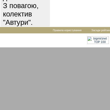
З повагою,
колектив
"Автури".
Правила користування
Засади рейтин