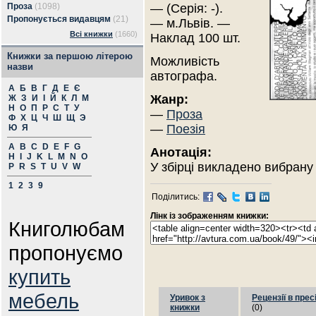
Проза
(1098)
— (Серія: -).
Пропонується видавцям
(21)
— м.Львів. —
Всі книжки
(1660)
Наклад 100 шт.
Книжки за першою літерою
Можливість
назви
автографа.
А
Б
В
Г
Д
Е
Є
Жанр:
Ж
З
И
І
Й
К
Л
М
Н
О
П
Р
С
Т
У
—
Проза
Ф
Х
Ц
Ч
Ш
Щ
Э
—
Поезія
Ю
Я
A
B
C
D
E
F
G
Анотація:
H
I
J
K
L
M
N
O
У збірці викладено вибрану
P
R
S
T
U
V
W
1
2
3
9
Поділитись:
Лінк із зображенням книжки:
Книголюбам
пропонуємо
купить
мебель
Уривок з
Рецензії в прес
книжки
(0)