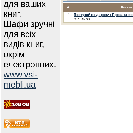
для ваших
#
Книжка
книг.
1.
Постукай по дереву : Проза та по
М.Колиба
Шафи зручні
для всіх
видів книг,
окрім
електронних.
www.vsi-
mebli.ua