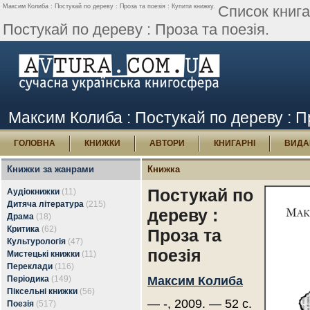
Максим Колиба : Постукай по дереву : Проза та поезія : Купити книжку.
Список книг
Постукай по дереву : Проза та поезія.
Максим Колиба : Постукай по дереву : Пр
ГОЛОВНА
КНИЖКИ
АВТОРИ
КНИГАРНІ
ВИДА
Книжки за жанрами
Книжка
Постукай по
Аудіокнижки
(11)
Дитяча література
(215)
дереву :
Драма
(18)
Критика
(62)
Проза та
Культурологія
(47)
поезія
Мистецькі книжки
(11)
Переклади
(116)
Періодика
(149)
Максим Колиба
Піксельні книжки
(56)
— -, 2009. — 52 с.
Поезія
(517)