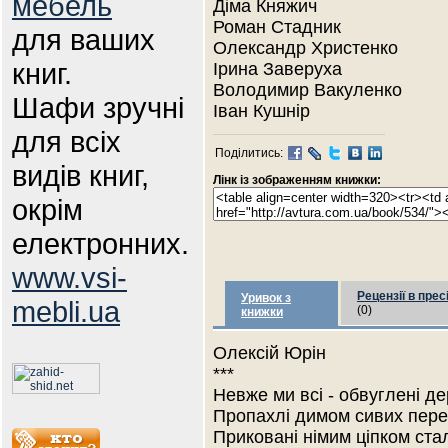
мебель
Діма Княжич
Роман Стадник
для ваших
Олександр Христенко
книг.
Ірина Заверуха
Володимир Вакуленко
Шафи зручні
Іван Кушнір
для всіх
Поділитись:
видів книг,
Лінк із зображенням книжки:
окрім
електронних.
www.vsi-
Рецензії в прес
Уривок з
mebli.ua
(0)
книжки
Олексій Юрін
***
Невже ми всі - обвуглені де
Пропахлі димом сивих пер
Приковані німим ціпком ста