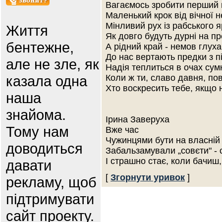
Вагаємось зробити перший 
Маленький крок від вічної н
Мінливий рух із рабського 
Життя
Як довго будуть дурні на пр
бентежне,
А рідний край - немов глух
До нас вертають предки з п
але не зле, як
Надія теплиться в очах сум
казала одна
Коли ж ти, славо давня, по
Хто воскресить тебе, якщо 
наша
знайома.
Ірина Заверуха
Тому нам
Вже час
Чужинцями бути на власній з
доводиться
Забальзамували „совєти" - 
І страшно стає, коли бачиш
давати
[
Згорнути уривок
]
рекламу, щоб
підтримувати
сайт проекту.