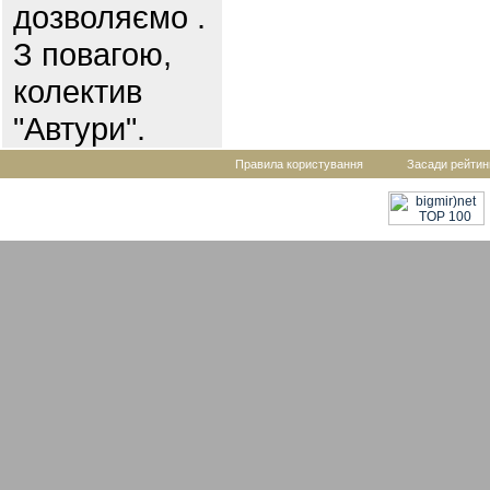
дозволяємо .
З повагою,
колектив
"Автури".
Правила користування
Засади рейтин