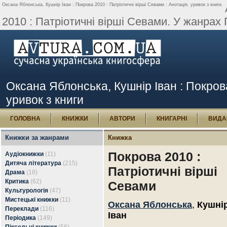
Оксана Яблонська, Кушнір Іван : Покрова 2010 : Патріотичні вірші Севами : Анотація, уривок з книги.
2010 : Патріотичні вірші Севами. У жанрах П
Оксана Яблонська, Кушнір Іван : Покрова
уривок з книги
ГОЛОВНА
КНИЖКИ
АВТОРИ
КНИГАРНІ
ВИДА
Книжки за жанрами
Книжка
Покрова 2010 :
Аудіокнижки
(11)
Дитяча література
(215)
Патріотичні вірші
Драма
(18)
Критика
(62)
Севами
Культурологія
(47)
Мистецькі книжки
(11)
Оксана Яблонська
,
Кушні
Переклади
(116)
Іван
Періодика
(149)