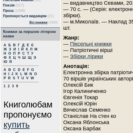
Піксельні книжки
(56)
— видавництво Севами, 20
Поезія
(517)
— 70 с. — (Серія: електронн
Проза
(1098)
збірки).
Пропонується видавцям
(21)
— м.Миколаїв. — Наклад 3
Всі книжки
(1660)
шт.
Книжки за першою літерою
назви
Жанр:
—
Піксельні книжки
А
Б
В
Г
Д
Е
Є
Ж
З
И
І
Й
К
Л
М
— Патріотичні вірші
Н
О
П
Р
С
Т
У
—
Збірки лірики
Ф
Х
Ц
Ч
Ш
Щ
Э
Ю
Я
Анотація:
A
B
C
D
E
F
G
Електронна збірка патріоти
H
I
J
K
L
M
N
O
70 віршів українських авторі
P
R
S
T
U
V
W
Олексій Бик
1
2
3
9
Ігор Калиниченко
Євгенія Токар
Книголюбам
Олексій Юрін
Вячеслав Семенко
пропонуємо
Станіслав На стен ко
Оксана Яблонська
купить
Оксана Барбак