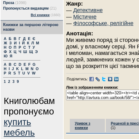
Проза
(1098)
Жанр:
Пропонується видавцям
(21)
—
Детективне
Всі книжки
(1660)
—
Містичне
—
Філософське, релігійне
Книжки за першою літерою
назви
Анотація:
А
Б
В
Г
Д
Е
Є
Ми живемо поряд зі сторон
Ж
З
И
І
Й
К
Л
М
домі, у власному серці. Ян
Н
О
П
Р
С
Т
У
Ф
Х
Ц
Ч
Ш
Щ
Э
і меломан, намагається зна
Ю
Я
людей, замкнених кожен у св
A
B
C
D
E
F
G
що за розкриття цієї таємни
H
I
J
K
L
M
N
O
P
R
S
T
U
V
W
Поділитись:
1
2
3
9
Лінк із зображенням книжки:
Книголюбам
пропонуємо
купить
Уривок з
Рецензії в прес
книжки
(1)
мебель