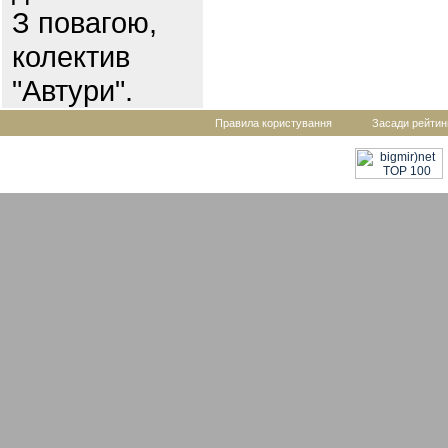
З повагою,
колектив
"Автури".
Правила користування
Засади рейтин