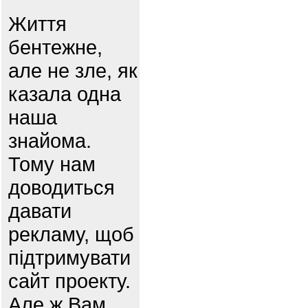
Життя
бентежне,
але не зле, як
казала одна
наша
знайома.
Тому нам
доводиться
давати
рекламу, щоб
підтримувати
сайт проекту.
Але ж Вам