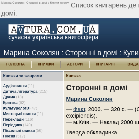
Марина Соколян : Сторонні в домі : Купити книжку.
Список книгарень де
домі.
Марина Соколян : Сторонні в домі : Куп
ГОЛОВНА
КНИЖКИ
АВТОРИ
КНИГАРНІ
ВИДА
Книжки за жанрами
Книжка
Сторонні в домі
Аудіокнижки
(11)
Дитяча література
(215)
Драма
(18)
Марина Соколян
Критика
(62)
Культурологія
(47)
—
Факт
, 2006. — 320 с. — (
Мистецькі книжки
(11)
excipiendis).
Переклади
(116)
— м.Київ. — Наклад 2000 ш
Періодика
(149)
Піксельні книжки
(56)
Тверда обкладинка.
Поезія
(517)