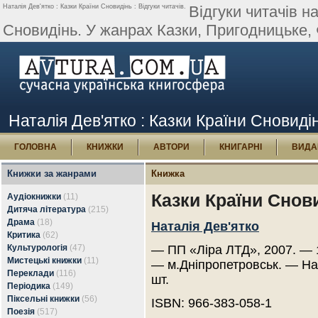
Наталія Дев'ятко : Казки Країни Сновидінь : Відгуки читачів.
Відгуки читачів н
Сновидінь. У жанрах Казки, Пригодницьке, 
Наталія Дев'ятко : Казки Країни Сновидін
ГОЛОВНА
КНИЖКИ
АВТОРИ
КНИГАРНІ
ВИДА
Книжки за жанрами
Книжка
Казки Країни Снов
Аудіокнижки
(11)
Дитяча література
(215)
Драма
(18)
Наталія Дев'ятко
Критика
(62)
Культурологія
(47)
— ПП «Ліра ЛТД», 2007. — 
Мистецькі книжки
(11)
— м.Дніпропетровськ. — На
Переклади
(116)
шт.
Періодика
(149)
Піксельні книжки
(56)
ISBN: 966-383-058-1
Поезія
(517)