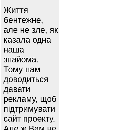
Життя
бентежне,
але не зле, як
казала одна
наша
знайома.
Тому нам
доводиться
давати
рекламу, щоб
підтримувати
сайт проекту.
Але ж Вам не