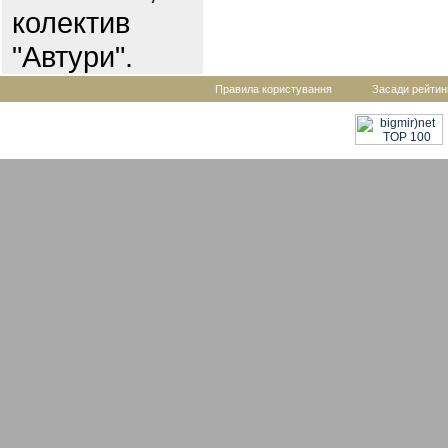
колектив
"Автури".
Правила користування
Засади рейтин