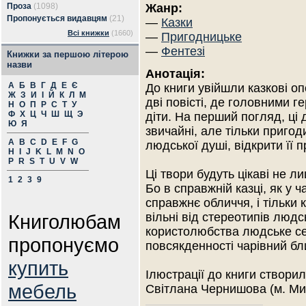
Проза
(1098)
Жанр:
Пропонується видавцям
(21)
—
Казки
Всі книжки
(1660)
—
Пригодницьке
—
Фентезі
Книжки за першою літерою
назви
Анотація:
А
Б
В
Г
Д
Е
Є
До книги увійшли казкові оп
Ж
З
И
І
Й
К
Л
М
дві повісті, де головними г
Н
О
П
Р
С
Т
У
Ф
Х
Ц
Ч
Ш
Щ
Э
діти. На перший погляд, ці д
Ю
Я
звичайні, але тільки пригод
A
B
C
D
E
F
G
людської душі, відкрити її 
H
I
J
K
L
M
N
O
P
R
S
T
U
V
W
Ці твори будуть цікаві не л
1
2
3
9
Бо в справжній казці, як у 
справжнє обличчя, і тільки 
Книголюбам
вільні від стереотипів людс
користолюбства людське се
пропонуємо
повсякденності чарівний бл
купить
Ілюстрації до книги створи
мебель
Світлана Чернишова (м. Ми