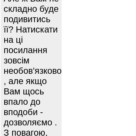
складно буде
подивитись
її? Натискати
на ці
посилання
зовсім
необов’язково
, але якщо
Вам щось
впало до
вподоби -
дозволяємо .
З повагою,