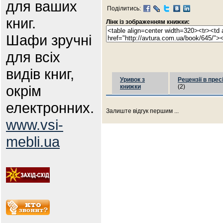
для ваших
Поділитись:
книг.
Лінк із зображенням книжки:
Шафи зручні
для всіх
видів книг,
Уривок з
Рецензії в прес
окрім
книжки
(2)
електронних.
Залиште відгук першим ...
www.vsi-
mebli.ua