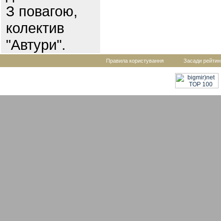
З повагою,
колектив
"Автури".
Правила користування
Засади рейтин