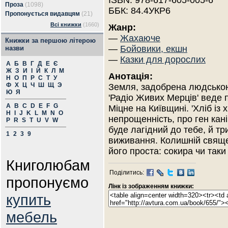
ISBN: 978-617-605-005-6
Проза
(1098)
ББК: 84.4УКР6
Пропонується видавцям
(21)
Всі книжки
(1660)
Жанр:
—
Жахаюче
Книжки за першою літерою
—
Бойовики, екшн
назви
—
Казки для дорослих
А
Б
В
Г
Д
Е
Є
Ж
З
И
І
Й
К
Л
М
Анотація:
Н
О
П
Р
С
Т
У
Ф
Х
Ц
Ч
Ш
Щ
Э
Земля, задобрена людською
Ю
Я
'Радіо Живих Мерців' веде 
A
B
C
D
E
F
G
Міцне на Київщині. 'Хліб із
H
I
J
K
L
M
N
O
непрощенність, про ген кані
P
R
S
T
U
V
W
буде лагідний до тебе, й тр
1
2
3
9
виживання. Колишній священ
його проста: сокира чи так
Книголюбам
Поділитись:
пропонуємо
Лінк із зображенням книжки:
купить
мебель