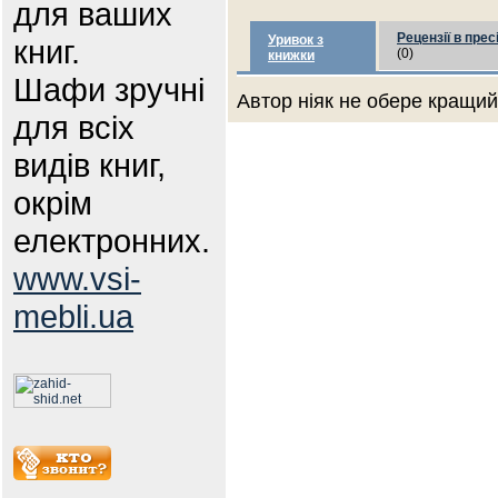
для ваших
Рецензії в прес
Уривок з
книг.
(0)
книжки
Шафи зручні
Автор ніяк не обере кращий 
для всіх
видів книг,
окрім
електронних.
www.vsi-
mebli.ua