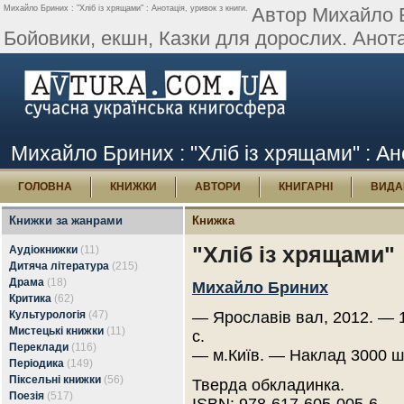
Михайло Бриних : "Хліб із хрящами" : Анотація, уривок з книги.
Автор Михайло Б
Бойовики, екшн, Казки для дорослих. Анота
Михайло Бриних : "Хліб із хрящами" : Ано
ГОЛОВНА
КНИЖКИ
АВТОРИ
КНИГАРНІ
ВИДА
Книжки за жанрами
Книжка
"Хліб із хрящами"
Аудіокнижки
(11)
Дитяча література
(215)
Драма
(18)
Михайло Бриних
Критика
(62)
Культурологія
(47)
— Ярославів вал, 2012. — 
Мистецькі книжки
(11)
с.
Переклади
(116)
— м.Київ. — Наклад 3000 ш
Періодика
(149)
Піксельні книжки
(56)
Тверда обкладинка.
Поезія
(517)