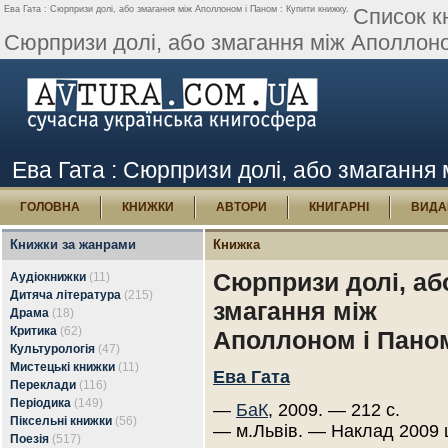
Ева Гата : Сюрпризи долі, або змагання між Аполлоном і Паном : Купити книжку.
Список к
Сюрпризи долі, або змагання між Аполлоно
Ева Гата : Сюрпризи долі, або змагання
ГОЛОВНА
КНИЖКИ
АВТОРИ
КНИГАРНІ
ВИДА
Книжки за жанрами
Книжка
Сюрпризи долі, аб
Аудіокнижки
(11)
Дитяча література
(215)
змагання між
Драма
(18)
Критика
(62)
Аполлоном і Пано
Культурологія
(47)
Мистецькі книжки
(11)
Ева Гата
Переклади
(116)
Періодика
(149)
—
БаК
, 2009. — 212 с.
Піксельні книжки
(56)
— м.Львів. — Наклад 2009 
Поезія
(517)