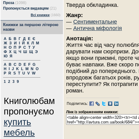
Проза
(1098)
Тверда обкладинка.
Пропонується видавцям
(21)
Жанр:
Всі книжки
(1660)
—
Сентиментальне
Книжки за першою літерою
—
Антична міфологія
назви
Анотація:
А
Б
В
Г
Д
Е
Є
Ж
З
И
І
Й
К
Л
М
Життя час від часу полюбл
Н
О
П
Р
С
Т
У
дарувати нам сюрпризи. До
Ф
Х
Ц
Ч
Ш
Щ
Э
Ю
Я
якщо вони приємні, проте ч
буває навпаки. Вже скоро п
A
B
C
D
E
F
G
H
I
J
K
L
M
N
O
подібний до попереднього. 
P
R
S
T
U
V
W
впродовж багатьох років, ру
1
2
3
9
переступити? Як потрапити н
роман.
Книголюбам
Поділитись:
пропонуємо
Лінк із зображенням книжки:
купить
мебель