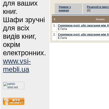
для ваших
Уривок з
Рецензії в прес
книг.
книжки
(0)
Шафи зручні
#
Книжка
для всіх
1.
Сюрпризи долі, або змагання між 
Е.Гата
видів книг,
2.
Сюрпризи долі, або змагання між 
Е.Гата
окрім
електронних.
www.vsi-
mebli.ua