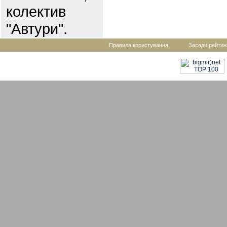
колектив
"Автури".
Правила користування
Засади рейтин