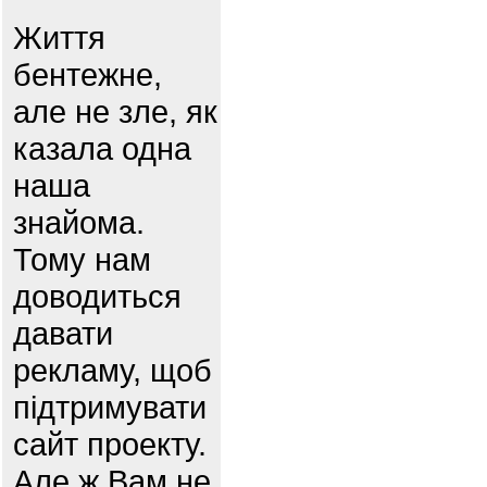
Життя
бентежне,
але не зле, як
казала одна
наша
знайома.
Тому нам
доводиться
давати
рекламу, щоб
підтримувати
сайт проекту.
Але ж Вам не