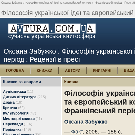
Оксана Забужко : Філософія української ідеї та європейський контекст : Франківський період : Рецензії
Філософія української ідеї та європейський 
Оксана Забужко : Філософія української 
період : Рецензії в пресі
ГОЛОВНА
КНИЖКИ
АВТОРИ
КНИГАРНІ
ВИДА
Книжки за жанрами
Книжка
Філософія українсь
Аудіокнижки
(11)
Дитяча література
(215)
та європейський ко
Драма
(18)
Критика
(62)
Франківський пері
Культурологія
(47)
Мистецькі книжки
(11)
Оксана Забужко
Переклади
(116)
Періодика
(149)
—
Факт
, 2006. — 156 с.