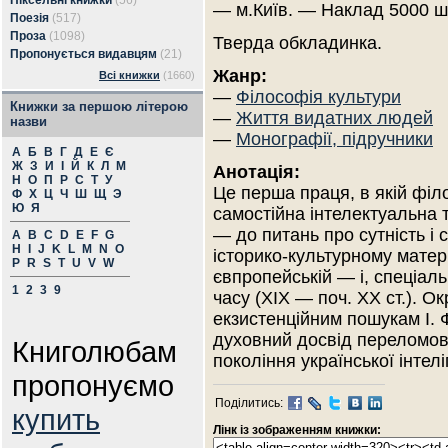
Піксельні книжки
(56)
— м.Київ. — Наклад 5000 ш
Поезія
(517)
Проза
(1098)
Тверда обкладинка.
Пропонується видавцям
(21)
Жанр:
Всі книжки
(1660)
—
Філософія культури
Книжки за першою літерою
—
Життя видатних людей
назви
—
Монографії, підручники
А
Б
В
Г
Д
Е
Є
Ж
З
И
І
Й
К
Л
М
Анотація:
Н
О
П
Р
С
Т
У
Це перша праця, в якій філ
Ф
Х
Ц
Ч
Ш
Щ
Э
Ю
Я
самостійна інтелектуальна т
— до питань про сутність і
A
B
C
D
E
F
G
H
I
J
K
L
M
N
O
історико-культурному матеріа
P
R
S
T
U
V
W
євпропейській — і, спеціаль
1
2
3
9
часу (ХІХ — поч. ХХ ст.). 
екзистенційним пошукам І. 
духовний досвід переломово
Книголюбам
покоління української інтеліг
пропонуємо
Поділитись:
купить
Лінк із зображенням книжки: