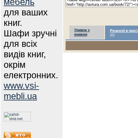
мебель
для ваших
книг.
Шафи зручні
Уривок з
Рецензії в прес
книжки
(0)
для всіх
видів книг,
окрім
електронних.
www.vsi-
mebli.ua