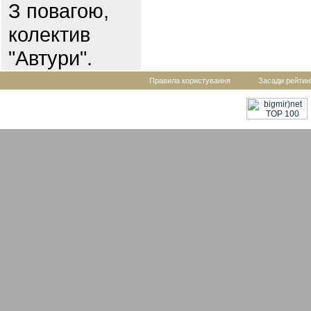
З повагою,
колектив
"Автури".
Правила користування
Засади рейтин